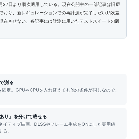
7月27日より順次適用している。現在公開中の一部記事は旧環
でおり、新レギュレーションでの再計測が完了しだい順次差
混在させない。各記事には計測に用いたテストスイートの版
で測る
を固定。GPUやCPUを入れ替えても他の条件が同じなので、
成あり」を分けて載せる
イティブ描画。DLSSやフレーム生成をONにした実用値
する。