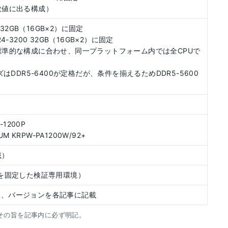
数値に出る構成）
 32GB（16GB×2）に固定
-3200 32GB（16GB×2）に固定
標準的な構成に合わせ、同一プラットフォーム内では全CPUで
シリーズはDDR5-6400が定格だが、条件を揃えるためDDR5-5600
L-1200P
M KRPW-PA1200W/92+
載）
（設定を固定した検証専用環境）
し、バージョンを各記事に記載
その旨を記事内に必ず明記。