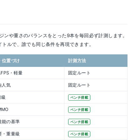
ジンや重さのバランスをとった9本を毎回必ず計測します。
イトルで、誰でも同じ条件を再現できます。
・位置づけ
計測方法
s系FPS・軽量
固定ルート
内人気
固定ルート
量級
ベンチ搭載
MMO
ベンチ搭載
性能の基準
ベンチ搭載
要・重量級
ベンチ搭載