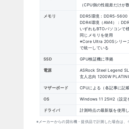
（CPU側の性能差だけが
メモリ
DDR5環境：DDR5-5600
DDR4環境（AM4）：DDR4
いずれもBTOパソコンで
同じメモリを使用
※Core Ultra 200S
で統一している
SSD
GPU検証機に準拠
電源
ASRock Steel Legend S
玄人志向 1200W PLATINU
マザーボード
CPUによる（各記事に記
OS
Windows 11 25H2
ドライバ
計測時点の最新版を使用
※メーカーからの貸出機・提供品で計測した場合は、