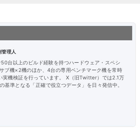
剖管理人
計50台以上のビルド経験を持つハードウェア・スペシ
・サブ機×2機のほか、4台の専用ベンチマーク機を常時
機検証を行っています。 X（旧Twitter）では2.1万
びの基準となる「正確で役立つデータ」を日々発信中。