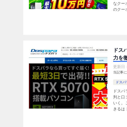
なクー
のクーポ
ドス
力を徹
更新日
当記事
ドスパ
ドスパ
判と口
いく。
きるは 