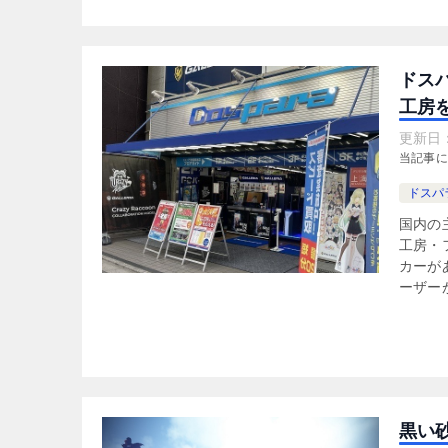
ドス
工房を
更新日
当記事
ドスパ
国内の
工房・
カーが
ーザーが
黒い