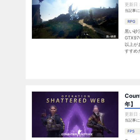
更新日
当記事
RPG
黒い砂
GTX97
以上がお
すすめ
Cou
年】
更新日
当記事
FPS