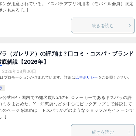
ポンが用意されている。ドスパラアプリ利用者（モバイル会員）限定
ンもある […]
続きを読む
パラ（ガレリア）の評判は？口コミ・コスパ・ブランド
底解説【2026年】
：
2026年08月06日
にはプロモーションが含まれています。詳細は
広告ポリシー
をご参照ください。
ラ
ラ公式HP › 国内での知名度No.1のBTOメーカーであるドスパラの評
コミをまとめた。X・知恵袋などを中心にピックアップして解説して
このページを読めば、ドスパラがどのようなショップかをイメージで
[…]
続きを読む