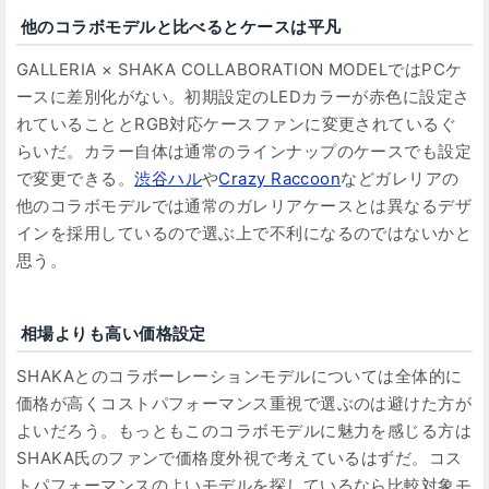
他のコラボモデルと比べるとケースは平凡
GALLERIA × SHAKA COLLABORATION MODELではPCケ
ースに差別化がない。初期設定のLEDカラーが赤色に設定さ
れていることとRGB対応ケースファンに変更されているぐ
らいだ。カラー自体は通常のラインナップのケースでも設定
で変更できる。
渋谷ハル
や
Crazy Raccoon
などガレリアの
他のコラボモデルでは通常のガレリアケースとは異なるデザ
インを採用しているので選ぶ上で不利になるのではないかと
思う。
相場よりも高い価格設定
SHAKAとのコラボーレーションモデルについては全体的に
価格が高くコストパフォーマンス重視で選ぶのは避けた方が
よいだろう。もっともこのコラボモデルに魅力を感じる方は
SHAKA氏のファンで価格度外視で考えているはずだ。コス
トパフォーマンスのよいモデルを探しているなら比較対象モ