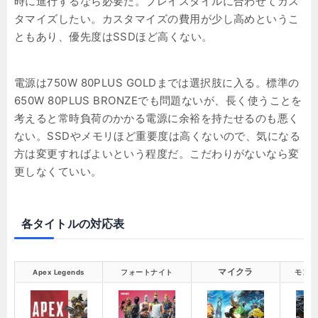
時に進行するなら必要だ。プレイスタイルに合わせてカス
タマイズしたい。カスタマイズの費用が少し高めというこ
ともあり、優先度はSSDほど高くない。
電源は750W 80PLUS GOLDまでは選択肢に入る。標準の
650W 80PLUS BRONZEでも問題ないが、長く使うことを
考えると常時負荷のかかる電源に余裕を持たせるのも悪く
ない。SSDやメモリほど重要度は高くないので、気になる
方は変更すればよいという程度だ。こだわりがないなら変
更しなくていい。
各タイトルの対応表
マイクラ
Apex Legends
フォートナイト
モンハ