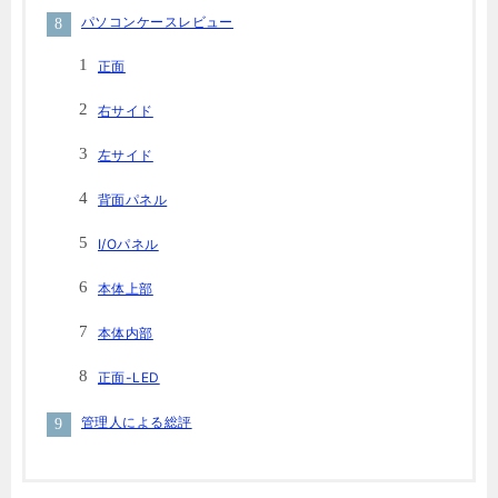
パソコンケースレビュー
正面
右サイド
左サイド
背面パネル
I/Oパネル
本体上部
本体内部
正面-LED
管理人による総評