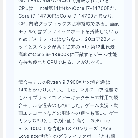
GALLERIA RM7C-R46Tで搭載されている
CPUは、Intel第14世代のCore i7-14700Fだ。
Core i7-14700FはCore i7-14700と異なり、
CPU内蔵グラフィックスは非搭載である。当該
モデルではグラフィックボードを搭載している
ためデメリットにはならない。20コア28スレ
ッドとスペックが高く従来のIntel第12世代最
高峰のCore i9-13900Kに匹敵するゲーム性能
を持ち優れたCPUであることがわかる。
競合モデルのRyzen 9 7900Xとの性能差は
14%とかなり大きい。また、マルチコア性能で
もハイブリッドコアアーキテクチャの採用で競
合モデルを過去のものにした。ゲーム実況・動
画エンコードなどの用途への適性も高い。ゲー
ミングCPUとしての評価も高く、GeForce
RTX 4060 Tiを含むRTX 40シリーズ（Ada
Lovelace世代）のグラフィックボードとも相