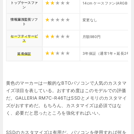
トップケースファ
14cm ケースファン(ARGBライ
ン
情報漏洩監視ソフ
変更なし
ト
セーフティサービ
月額980円
ス
3年保証（通常1年＋延長2年）+
延長保証
黄色のマーカーは一般的なBTOパソコンで人気のカスタマ
イズ項目を表している。おすすめ度はこのモデルでの評価
だ。GALLERIA RM7C-R46TはSSDとメモリのカスタマイ
ズがおすすめだ。もちろん、カスタマイズは必須ではな
く、必要だと思ったところを強化すればいい。
SSDのカスタマイズは有用だ。パソコンを使用すれば何を