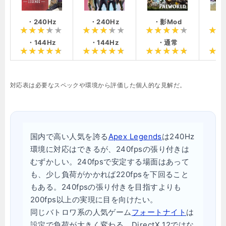
・240Hz
・240Hz
・影Mod
・1
・144Hz
・144Hz
・通常
・
対応表は必要なスペックや環境から評価した個人的な見解だ。
国内で高い人気を誇る
Apex Legends
は240Hz
環境に対応はできるが、240fpsの張り付きは
むずかしい。240fpsで安定する場面はあって
も、少し負荷がかかれば220fpsを下回ること
もある。240fpsの張り付きを目指すよりも
200fps以上の実現に目を向けたい。
同じバトロワ系の人気ゲーム
フォートナイト
は
設定で負荷が大きく変わる。DirectX 12ではな