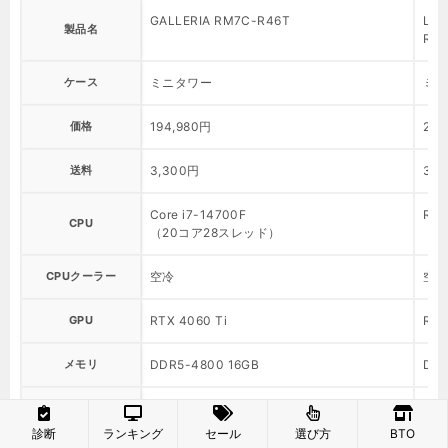
GALLERIA RM7C-R46T
Lig
製品名
Ryz
ケース
ミニタワー
ミニ
価格
194,980円
219
送料
3,300円
3,3
Core i7-14700F
Ryz
CPU
（20コア28スレッド）
（8
CPUクーラー
空冷
空冷
GPU
RTX 4060 Ti
RTX
メモリ
DDR5-4800 16GB
DDR
SSD
500GB Gen4 NVMe
500
診断
ランキング
セール
選び方
BTO