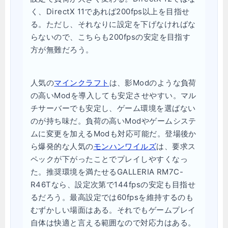
く、DirectX 11であれば200fps以上を目指せ
る。ただし、それなりに設定を下げなければな
らないので、こちらも200fpsの安定を目指す
方が無難だろう。
人気の
マインクラフト
は、影Modのような負荷
の高いModを導入しても安定させやすい。マル
チサーバーでも安定し、ゲーム環境を選ばない
のが持ち味だ。負荷の高いModやゲームシステ
ムに変更を加えるModも対応可能だ。登場後か
ら爆発的な人気の
モンハンワイルズ
は、要求ス
ペックが下がったことでプレイしやすくなっ
た。推奨環境を満たせるGALLERIA RM7C-
R46Tなら、設定次第で144fpsの安定も目指せ
るだろう。最高設定では60fpsを維持するのも
むずかしい場面はある。それでもゲームプレイ
自体は快適と言える範囲なので対応力はある。