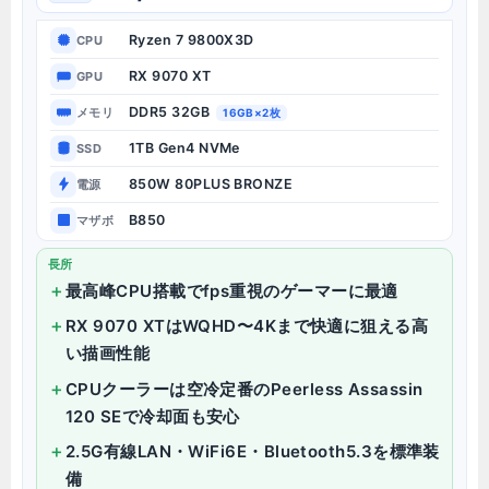
Ryzen 7 9800X3D
CPU
RX 9070 XT
GPU
DDR5 32GB
メモリ
16GB×2枚
1TB Gen4 NVMe
SSD
850W 80PLUS BRONZE
電源
B850
マザボ
長所
最高峰CPU搭載でfps重視のゲーマーに最適
RX 9070 XTはWQHD〜4Kまで快適に狙える高
い描画性能
CPUクーラーは空冷定番のPeerless Assassin
120 SEで冷却面も安心
2.5G有線LAN・WiFi6E・Bluetooth5.3を標準装
備