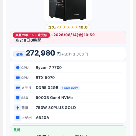
10.0
コスパ
～2026/08/14(金)10:59
真夏のポイント還元祭
あと8日0時間
272,980
円
＋送料 3,300円
価格
Ryzen 7 7700
CPU
RTX 5070
GPU
DDR5 32GB
メモリ
16GB×2枚
500GB Gen4 NVMe
SSD
750W 80PLUS GOLD
電源
A620A
マザボ
長所