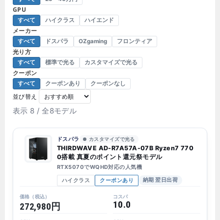
GPU
すべて
ハイクラス
ハイエンド
メーカー
すべて
ドスパラ
OZgaming
フロンティア
光り方
すべて
標準で光る
カスタマイズで光る
クーポン
すべて
クーポンあり
クーポンなし
並び替え
表示 8 / 全8モデル
ドスパラ
カスタマイズで光る
THIRDWAVE AD-R7A57A-07B Ryzen7 770
0搭載 真夏のポイント還元祭モデル
RTX5070でWQHD対応の人気機
ハイクラス
クーポンあり
納期 翌日出荷
10.0
272,980円