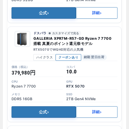
公式
›
›
詳細
ドスパラ
カスタマイズで光る
GALLERIA XPR7M-R57-GD Ryzen 7 7700
搭載 真夏のポイント還元祭モデル
RTX5070でWQHD対応の人気機
ハイクラス
クーポンあり
納期 翌日出荷
10.0
379,980円
Ryzen 7 7700
RTX 5070
DDR5 16GB
2TB Gen4 NVMe
公式
›
›
詳細