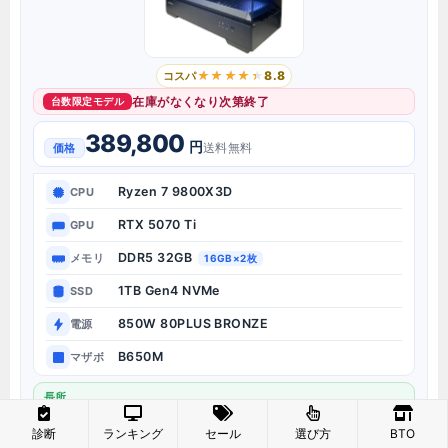
8.8
コスパ
在庫がなくなり次第終了
台数限定モデル
389,800
円
送料無料
価格
Ryzen 7 9800X3D
CPU
RTX 5070 Ti
GPU
DDR5 32GB
メモリ
16GB×2枚
1TB Gen4 NVMe
SSD
850W 80PLUS BRONZE
電源
B650M
マザボ
長所
ゲーム最強クラスのRyzen 7 9800X3D搭載
診断
ランキング
セール
選び方
BTO