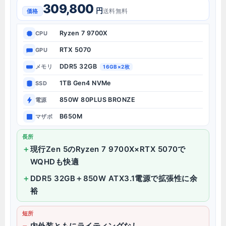
309,800
円
送料無料
価格
Ryzen 7 9700X
CPU
RTX 5070
GPU
DDR5 32GB
メモリ
16GB×2枚
1TB Gen4 NVMe
SSD
850W 80PLUS BRONZE
電源
B650M
マザボ
長所
現行Zen 5のRyzen 7 9700X×RTX 5070で
WQHDも快適
DDR5 32GB＋850W ATX3.1電源で拡張性に余
裕
短所
内外装ともにライティングなし