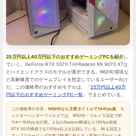
25万円以上40万円以下のおすすめゲーミングPCを紹介
し
ていく。GeForce RTX 5070 TiやRadeon RX 9070 XTな
どハイエンドクラスのモデルが選択できる。WQHD環境な
ど高解像度でのゲームプレイを想定しているユーザー向け
だ。この価格帯のおすすめモデルは、「
25万円以上40万
円以下のおすすめゲーミングPC一覧
」でまとめている。
この価格帯の目安：
WQHDなら主要タイトルで144fps超
、モ
ンスターハンターワイルズでは、WQHD・ウルトラ設定で約
114〜194fpsを計測。上位のRadeon構成なら190fps前後、
RTX 5070構成でも110fps以上を記録している。4Kも設定と
アップスケーリング次第で快適に狙える（実測は下のベンチ