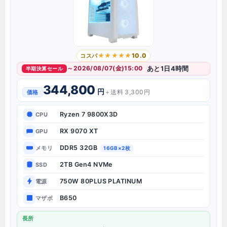
10.0
コスパ
～2026/08/07(金)15:00
あと1日4時間
半期決算セール
344,800
円
＋送料 3,300円
価格
Ryzen 7 9800X3D
CPU
RX 9070 XT
GPU
DDR5 32GB
メモリ
16GB×2枚
2TB Gen4 NVMe
SSD
750W 80PLUS PLATINUM
電源
B650
マザボ
長所