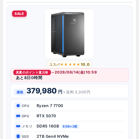
SALE
10.0
コスパ
～2026/08/14(金)10:59
真夏のポイント還元祭
あと8日0時間
379,980
円
＋送料 3,300円
価格
Ryzen 7 7700
CPU
RTX 5070
GPU
DDR5 16GB
メモリ
8GB×2枚
2TB Gen4 NVMe
SSD