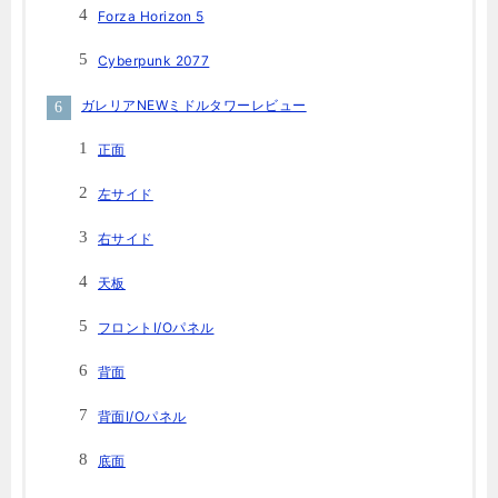
Forza Horizon 5
Cyberpunk 2077
ガレリアNEWミドルタワーレビュー
正面
左サイド
右サイド
天板
フロントI/Oパネル
背面
背面I/Oパネル
底面