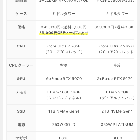
製品名
GALLERIA XPC7A-R57-GD
FRGHLB860/WS0205
ケース
ミドルタワー
ミドルタワー
価格
349,980円+送料3,300円
359,800円+送料3,300
*5,000円OFFクーポンあり
CPU
Core Ultra 7 265F
Core Ultra 7 265KF
（20コア20スレッド）
（20コア20スレッド）
CPUクーラー
空冷
空冷
GPU
GeForce RTX 5070
GeForce RTX 5070 Ti
メモリ
DDR5-5600 16GB
DDR5 32GB
（シングルチャネル）
（デュアルチャネル）
SSD
1TB NVMe Gen4
2TB NVMe Gen4
電源
750W GOLD
850W PLATINUM
マザボ
B860
B860