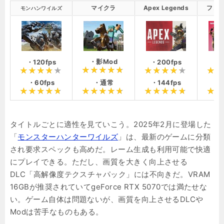
マイクラ
Apex Legends
フォ
モンハンワイルズ
・影Mod
・120fps
・200fps
・2
・通常
・60fps
・144fps
・1
タイトルごとに適性を見ていこう。2025年2月に登場した
「
モンスターハンターワイルズ
」は、最新のゲームに分類
され要求スペックも高めだ。レーム生成も利用可能で快適
にプレイできる。ただし、画質を大きく向上させる
DLC「高解像度テクスチャパック」には不向きだ。VRAM
16GBが推奨されていてgeForce RTX 5070では満たせな
い。ゲーム自体は問題ないが、画質を向上させるDLCや
Modは苦手なものもある。