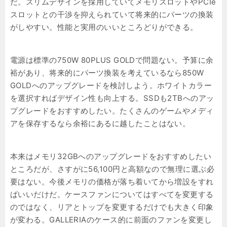
だ。スリムデザインを採用していてメモリスロットやPCIe
スロットとの干渉を抑えられていて将来的にパーツの換装
がしやすい。性能と実用のいいところどりができる。
電源は標準の750W 80PLUS GOLDで問題ない。予算に余
裕があり、将来的にパーツ換装を考えているなら850W
GOLDへのアップグレードを検討しよう。ホワイトカラー
を選択すればデザイン性も向上する。SSDも2TBへのアッ
プグレードをおすすめしたい。たくさんのゲームやメディ
アを保存するなら余裕にあるに越したことはない。
本来はメモリ32GBへのアップグレードをおすすめしたい
ところだが、さすがに56,100円と高額なので無理に選ぶ必
要はない。今後メモリの価格が落ち着いてから増設をすれ
ばいいだけだ。ケースファンについてはすべてを変更する
のではなく、リアとトップを変更するだけでも大きく印象
が変わる。GALLERIAのケース的に前面のファンを変更し