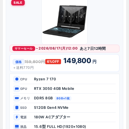
SALE
～2026/08/17(月)12:00
あと7日12時間
サマーセール
149,800
円
159,800円
6%OFF
価格
＋送料770円
Ryzen 7 170
CPU
RTX 3050 4GB Mobile
GPU
DDR5 8GB
メモリ
8GB×1枚
512GB Gen4 NVMe
SSD
180W ACアダプター
電源
15.6型 FULL HD(1920×1080)
液晶