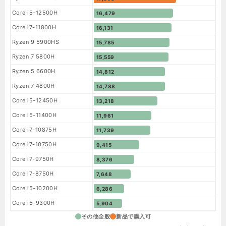
Core i5-12500H
16,479
Core i7-11800H
16,131
Ryzen 9 5900HS
15,785
Ryzen 7 5800H
15,559
Ryzen 5 6600H
14,812
Ryzen 7 4800H
14,788
Core i5-12450H
13,218
Core i5-11400H
11,961
Core i7-10875H
11,739
Core i7-10750H
9,415
Core i7-9750H
8,376
Core i7-8750H
7,648
Core i5-10200H
6,286
Core i5-9300H
5,904
その他全般
新品で購入可