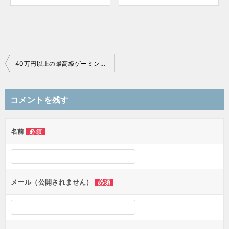
40万円以上の最高級ゲーミングPC紹介【2026年】100万円を超えるモデルもあり！
投
稿
コメントを残す
ナ
ビ
ゲ
名前
必須
ー
シ
ョ
ン
メール（公開されません）
必須