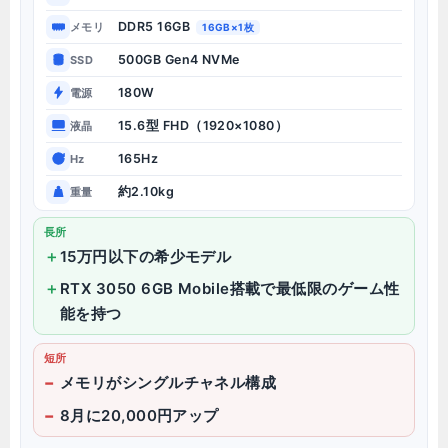
DDR5 16GB
メモリ
16GB×1枚
500GB Gen4 NVMe
SSD
180W
電源
15.6型 FHD（1920×1080）
液晶
165Hz
Hz
約2.10kg
重量
長所
15万円以下の希少モデル
RTX 3050 6GB Mobile搭載で最低限のゲーム性
能を持つ
短所
メモリがシングルチャネル構成
8月に20,000円アップ