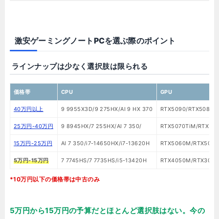
激安ゲーミングノートPCを選ぶ際のポイント
ラインナップは少なく選択肢は限られる
価格帯
CPU
GPU
40万円以上
9 9955X3D/9 275HX/AI 9 HX 370
RTX5090/RTX5080
25万円-40万円
9 8945HX/7 255HX/AI 7 350/
RTX5070TiM/RTX50
15万円-25万円
AI 7 350/i7-14650HX/i7-13620H
RTX5060M/RTX505
5万円-15万円
7 7745HS/7 7735HS/i5-13420H
RTX4050M/RTX305
*10万円以下の価格帯は中古のみ
5万円から15万円の予算だとほとんど選択肢はない。今の