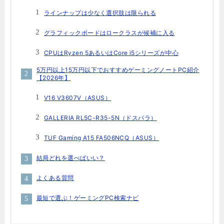
ラインナップは少なく選択肢は限られる
グラフィックボードはロークラスが候補に入る
CPUはRyzen 5あるいはCore i5シリーズが中心
5万円以上15万円以下でおすすめゲーミングノートPC紹介
【2026年】
V16 V3607V（ASUS）
GALLERIA RL5C-R35-5N（ドスパラ）
TUF Gaming A15 FA506NCQ（ASUS）
結局どれを選べばいい？
よくある質問
最短で選ぶ！ゲーミングPC検索ナビ