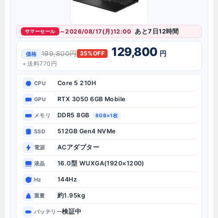
～2026/08/17(月)12:00
あと7日12時間
サマーセール
129,800
円
199,800円
35%OFF
価格
＋送料770円
Core 5 210H
CPU
RTX 3050 6GB Mobile
GPU
DDR5 8GB
メモリ
8GB×1枚
512GB Gen4 NVMe
SSD
ACアダプター
電源
16.0型 WUXGA(1920×1200)
液晶
144Hz
Hz
約1.95kg
重量
検証中
バッテリー