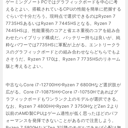
ゲーミングノートPCではグラフィックボードを中心に考
えるとよい。搭載されているCPUの性能を簡単に把握する
ぐらいで十分だろう。現時点で選択できるのはRyzen 7
7735HSあるいはRyzen 7 7445HSとなる。Ryzen 7
7445HSは、性能重視のコアと省エネ重視のコアを組み合
わせたハイブリッド構成だ。バッテリー持ちは良いが、純
粋なパワーでは7735HSに軍配が上がる。エントリークラ
スのグラフィックボードとの組み合わせならどちらでもよ
さそうだ。Ryzen 7 170は、Ryzen 7 7735HSのリネーム
版と考えるとよい。
中古ならCore i7-12700HやRyzen 7 6800Hなど選択肢が
広がる。Core i7-10875HやCore i7-10750Hであればグ
ラフィックボードもワンランク上のモデルが選択できる。
なお、Ryzen 7 4800HやRyzen 7 3750HなどZen 2より
以前のAMD製CPUはゲーム適性が低く思ったほどのパフ
ォーマンスを発揮できないことがあるので注意しよう。
Ryzen 7 5800HなどZen 3以降のモデルであれば心配は無