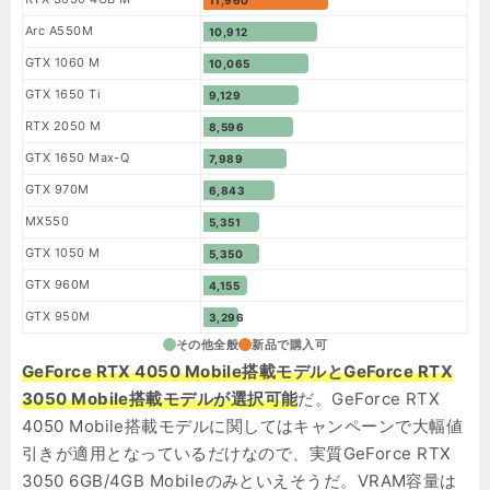
Arc A550M
10,912
GTX 1060 M
10,065
GTX 1650 Ti
9,129
RTX 2050 M
8,596
GTX 1650 Max-Q
7,989
GTX 970M
6,843
MX550
5,351
GTX 1050 M
5,350
GTX 960M
4,155
GTX 950M
3,296
その他全般
新品で購入可
GeForce RTX 4050 Mobile搭載モデルとGeForce RTX
3050 Mobile搭載モデルが選択可能
だ。GeForce RTX
4050 Mobile搭載モデルに関してはキャンペーンで大幅値
引きが適用となっているだけなので、実質GeForce RTX
3050 6GB/4GB Mobileのみといえそうだ。VRAM容量は