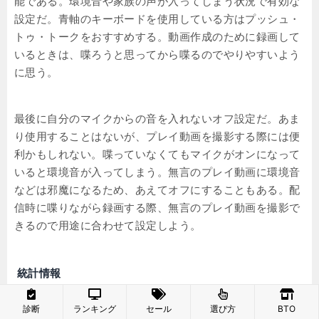
能である。環境音や家族の声が入ってしまう状況で有効な
設定だ。青軸のキーボードを使用している方はプッシュ・
トゥ・トークをおすすめする。動画作成のために録画して
いるときは、喋ろうと思ってから喋るのでやりやすいよう
に思う。
最後に自分のマイクからの音を入れないオフ設定だ。あま
り使用することはないが、プレイ動画を撮影する際には便
利かもしれない。喋っていなくてもマイクがオンになって
いると環境音が入ってしまう。無言のプレイ動画に環境音
などは邪魔になるため、あえてオフにすることもある。配
信時に喋りながら録画する際、無言のプレイ動画を撮影で
きるので用途に合わせて設定しよう。
統計情報
診断
ランキング
セール
選び方
BTO