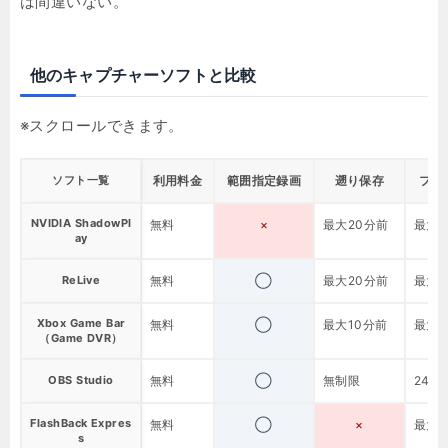
は間違いない。
他のキャプチャーソフトと比較
ソフト一覧
利用料金
範囲指定録画
遡り保存
フレ
NVIDIA ShadowPl
無料
×
最大20分前
最大12
ay
ReLive
無料
◯
最大20分前
最大60
Xbox Game Bar
無料
◯
最大10分前
最大60
（Game DVR）
OBS Studio
無料
◯
無制限
240f
FlashBack Expres
無料
◯
×
最大12
s