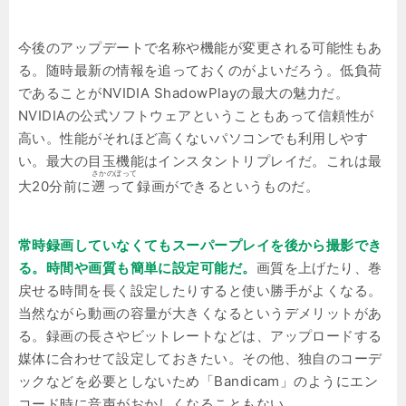
今後のアップデートで名称や機能が変更される可能性もあ
る。随時最新の情報を追っておくのがよいだろう。低負荷
であることがNVIDIA ShadowPlayの最大の魅力だ。
NVIDIAの公式ソフトウェアということもあって信頼性が
高い。性能がそれほど高くないパソコンでも利用しやす
い。最大の目玉機能はインスタントリプレイだ。これは最
さかのぼって
大20分前に
遡って
録画ができるというものだ。
常時録画していなくてもスーパープレイを後から撮影でき
る。時間や画質も簡単に設定可能だ。
画質を上げたり、巻
戻せる時間を長く設定したりすると使い勝手がよくなる。
当然ながら動画の容量が大きくなるというデメリットがあ
る。録画の長さやビットレートなどは、アップロードする
媒体に合わせて設定しておきたい。その他、独自のコーデ
ックなどを必要としないため「Bandicam」のようにエン
コード時に音声がおかしくなることもない。