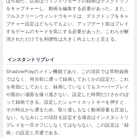
ば可能だ。以前はウィンドウモードの録画はデスクトップ
をキャプチャーし、動画を編集する必要があった。また、
フルスクリーンウィンドウモードは、デスクトップをキャ
プチャー設定はどちらでもよい。アップデート前はプレイ
するゲームのモードを気にする必要があった。これらが解
消されただけでも利便性は大きく向上したと言える。
インスタントリプレイ
ShadowPlayのメイン機能であり、この項目では常時録画
ではなく、何分前に遡って録画しておくかの設定だ。これ
を有効にしておくと、録画していなくてもスーパープレイ
や面白い場面を撮り逃さない。設定した時間だけさかのぼ
って録画できる。設定したショートカットキーを押すと、
その時点から遡るため、取り逃しもなく動画容量も圧迫し
ない。ちなみにこの項目を設定する場合はインスタントリ
プレイを一旦オフにしなくてはならない。この設定は「録
画」の設定と共通である。