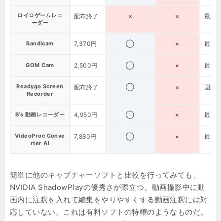
ロイロゲームレコ
配布終了
×
×
最大60
ーダー
Bandicam
7,370円
◯
×
最大1,
GOM Cam
2,500円
◯
×
最大60
Readygo Screen
配布終了
◯
×
固定
Recorder
B’s 動画レコーダー
4,950円
◯
×
最大60
VideoProc Conve
7,880円
◯
×
最大12
rter AI
簡単に他のキャプチャーソフトと比較を行ってみても、
NVIDIA ShadowPlayの優秀さが際立つ。動画撮影中に動
画内に注釈を入れて編集をやりやすくする動画注釈には対
応していない。これは有料ソフトの特権のようなものだ。