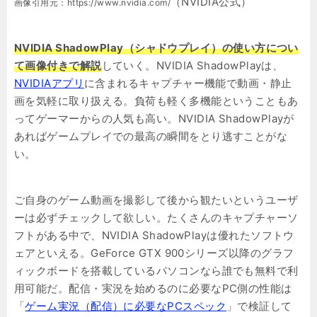
（NVIDIA公式）
画像引用元：https://www.nvidia.com/
NVIDIA ShadowPlay（シャドウプレイ）の使い方につい
て画像付きで解説
していく。NVIDIA ShadowPlayは、
NVIDIAアプリ
に含まれるキャプチャー機能で動画・静止
画を気軽に取り扱える。負荷も軽く多機能ということもあ
ってゲーマーからの人気も高い。NVIDIA ShadowPlayが
あればゲームプレイでの最高の瞬間をとり逃すことがな
い。
ご自身のゲーム動画を撮影して後から観たいというユーザ
ーは必ずチェックして欲しい。たくさんのキャプチャーソ
フトがある中で、NVIDIA ShadowPlayは優れたソフトウ
ェアといえる。GeForce GTX 900シリーズ以降のグラフ
ィックボードを搭載しているパソコンなら誰でも無料で利
用可能だ。配信・実況を始めるのに必要なPC側の性能は
「
ゲーム実況（配信）に必要なPCスペック
」で検証して