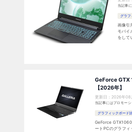
当記事
グラフ
画像引用
モバイル
をしてい
GeForce G
【2026年】
更新日：
2026年08
当記事にはプロモーシ
グラフィックボード
GeForce GT
ートPCのグラフ