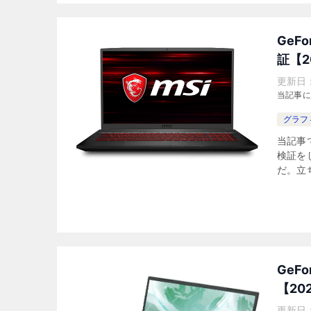
GeF
証【2
更新日
当記事
グラフ
当記事で
検証を
だ。立ち
GeF
【20
更新日