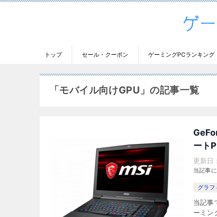
トップ
セール・クーポン
ゲーミングPCランキング
「モバイル向けGPU」の記事一覧
GeF
ートP
更新日
当記事
グラフ
当記事で
ーミン