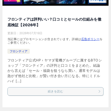
フロンティアは評判いい？口コミとセールの仕組みを徹
底検証【2026年】
更新日：
2026年07月19日
当記事にはプロモーションが含まれています。詳細は
広告ポリシー
を
ご参照ください。
フロンティア
フロンティア公式HP › ヤマダ電機グループに属するBTOシ
ョップ「フロンティア」の評判と口コミをまとめた。結論
から言えば「セール・福袋を狙うなら買い、通常モデルは
急がず他社と比較」が賢い付き合い方になる。特にミドル
ハイ […]
続きを読む