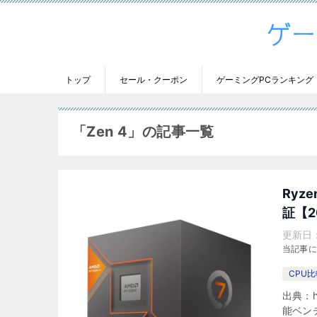
トップ
セール・クーポン
ゲーミングPCランキング
「Zen 4」の記事一覧
Ryz
証【2
更新日
当記事
CPU
出典：ht
能ベン