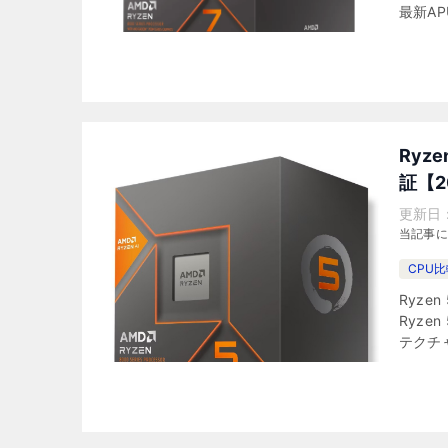
最新AP
Ryz
証【2
更新日
当記事
CPU
Ryze
Ryze
テクチャ