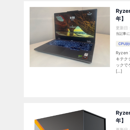
Ryz
年】
更新日
当記事
CPU
Ryze
キテク
ックで
[…]
Ryz
年】
更新日