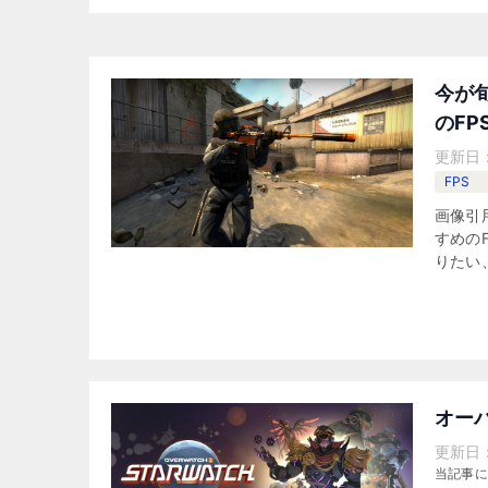
今が
のF
更新日
FPS
画像引用
すめの
りたい
オー
更新日
当記事