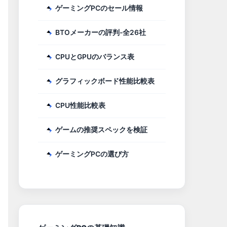
ゲーミングPCのセール情報
メモリ
ストレージ
6GB
BTOメーカーの評判-全26社
1）
8GB
8GB
CPUとGPUのバランス表
8GB
グラフィックボード性能比較表
8GB
50GB
CPU性能比較表
8GB
85GB
4GB
10GB
ゲームの推奨スペックを検証
16GB
ゲーミングPCの選び方
16GB
40GB
16GB
15GB
4GB
16GB