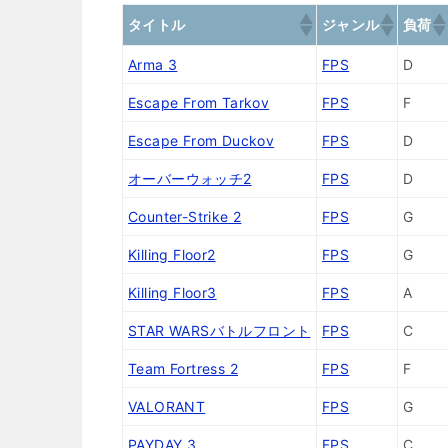
タイトル
ジャンル
負荷
Arma 3
FPS
D
Escape From Tarkov
FPS
F
Escape From Duckov
FPS
D
オーバーウォッチ2
FPS
D
Counter-Strike 2
FPS
G
Killing Floor2
FPS
G
Killing Floor3
FPS
A
STAR WARSバトルフロント
FPS
C
Team Fortress 2
FPS
F
VALORANT
FPS
G
PAYDAY 3
FPS
C