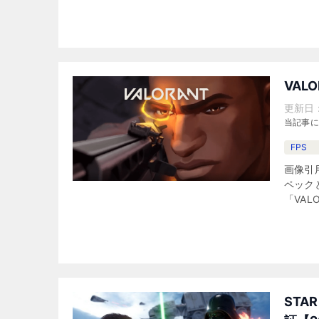
VAL
更新日
当記事
FPS
画像引用元
ペック
「VAL
STA