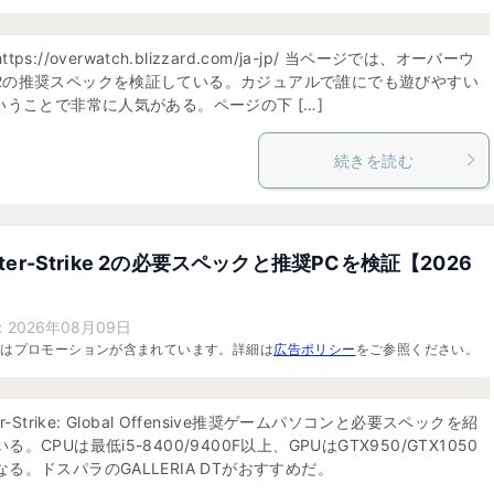
tps://overwatch.blizzard.com/ja-jp/ 当ページでは、オーバーウ
2の推奨スペックを検証している。カジュアルで誰にでも遊びやすい
ということで非常に人気がある。ページの下 […]
続きを読む
nter-Strike 2の必要スペックと推奨PCを検証【2026
：
2026年08月09日
にはプロモーションが含まれています。詳細は
広告ポリシー
をご参照ください。
er-Strike: Global Offensive推奨ゲームパソコンと必要スペックを紹
る。CPUは最低i5-8400/9400F以上、GPUはGTX950/GTX1050
る。ドスパラのGALLERIA DTがおすすめだ。