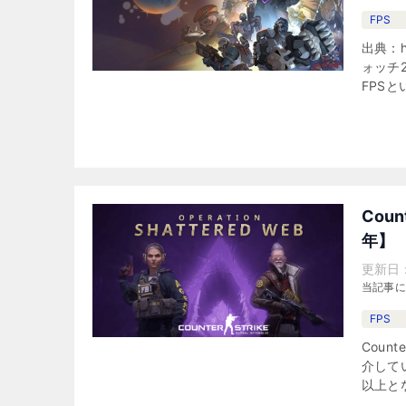
FPS
出典：ht
ォッチ
FPS
Cou
年】
更新日
当記事
FPS
Count
介してい
以上とな