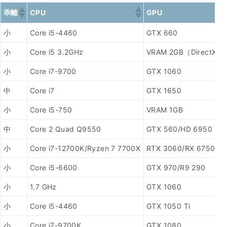
乖離
CPU
GPU
小
Core i5-4460
GTX 660
小
Core i5 3.2GHz
VRAM 2GB（DirectX 1
小
Core i7-9700
GTX 1060
中
Core i7
GTX 1650
小
Core i5-750
VRAM 1GB
中
Core 2 Quad Q9550
GTX 560/HD 6950
小
Core i7-12700K/Ryzen 7 7700X
RTX 3060/RX 6750 XT
小
Core i5-6600
GTX 970/R9 290
小
1.7 GHz
GTX 1060
小
Core i5-4460
GTX 1050 Ti
小
Core i7-9700K
GTX 1080