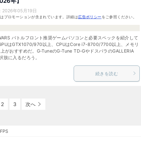
026年】
：
2026年05月19日
にはプロモーションが含まれています。詳細は
広告ポリシー
をご参照ください。
R WARS バトルフロント推奨ゲームパソコンと必要スペックを紹介して
PUはGTX1070/970以上、CPUはCore i7-8700/7700以上、メモリ
以上がおすすめだ。G-TuneのG-Tune TD-GやドスパラのGALLERIA
選択肢に入るだろう。
続きを読む
2
3
次へ
FPS