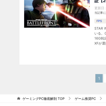
証【2
更新日
当記事
FPS
STA
いる。G
16GB
XFが
1
ゲーミングPC徹底解剖
TOP
ゲーム推奨PC