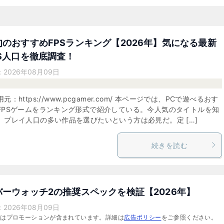
旬のおすすめFPSランキング【2026年】気になる最新
PS人口を徹底調査！
：
2026年08月09日
元：https://www.pcgamer.com/ 本ページでは、PCで遊べるおす
FPSゲームをランキング形式で紹介している。今人気のタイトルを知
、プレイ人口の多い作品を選びたいという方は必見だ。定 […]
続きを読む
バーウォッチ2の推奨スペックを検証【2026年】
：
2026年08月09日
にはプロモーションが含まれています。詳細は
広告ポリシー
をご参照ください。