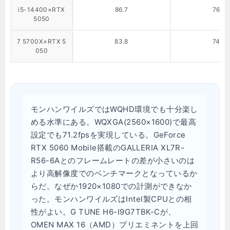
i5-14400×RTX
86.7
76.4
5050
7 5700X×RTX 5
83.8
74.3
050
モンハンワイルズではWQHD環境でも十分楽し
める水準にある。WQXGA(2560×1600)で最高
設定でも71.2fpsを実現している。GeForce
RTX 5060 Mobile搭載のGALLERIA XL7R-
R56-6Aとのフレームレートの差が小さいのは
より高解像度でのベンチマークとなっているか
らだ。なぜか1920×1080での計測ができなか
った。モンハンワイルズはIntel製CPUとの相
性がよい。G TUNE H6-I9G7TBK-Cが、
OMEN MAX 16（AMD）プリエミネントを上回