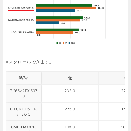
製品名
低
中
7 265×RTX 507
233.0
225.
0
G TUNE H6-I9G
226.0
178.
7TBK-C
OMEN MAX 16
193.0
163.