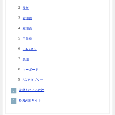
天板
右側面
左側面
手前側
I/Oパネル
裏側
キーボード
ACアダプター
管理人による総評
参照外部サイト