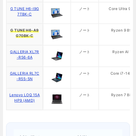
G TUNE H6-I9G
ノート
Core Ultra 9 
7TBK-C
G TUNE H6-A9
ノート
Ryzen 9 894
G70BK-C
GALLERIA XL7R
ノート
Ryzen AI 7 
-R56-6A
GALLERIA RL7C
ノート
Core i7-146
-R55-5N
Lenovo LOQ 15A
ノート
Ryzen 7 884
HP9 (AMD)