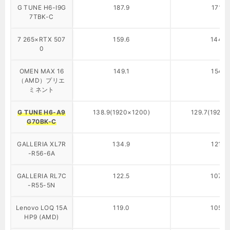
G TUNE H6-I9G
187.9
171.6
7TBK-C
7 265×RTX 507
159.6
144.6
0
OMEN MAX 16
149.1
154.1
（AMD）プリエ
ミネント
G TUNE H6-A9
138.9(1920×1200)
129.7(1920×
G70BK-C
GALLERIA XL7R
134.9
121.0
-R56-6A
GALLERIA RL7C
122.5
107.0
-R55-5N
Lenovo LOQ 15A
119.0
105.5
HP9 (AMD)