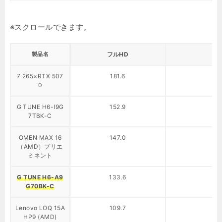
製品名
フルHD
7 265×RTX 507
181.6
0
G TUNE H6-I9G
152.9
7TBK-C
OMEN MAX 16
147.0
（AMD）プリエ
ミネント
G TUNE H6-A9
133.6
G70BK-C
Lenovo LOQ 15A
109.7
HP9 (AMD)