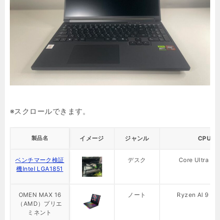
製品名
イメージ
ジャンル
CPU
ベンチマーク検証
デスク
Core Ultra 7 
機Intel LGA1851
OMEN MAX 16
ノート
Ryzen AI 9 HX
（AMD）プリエ
ミネント