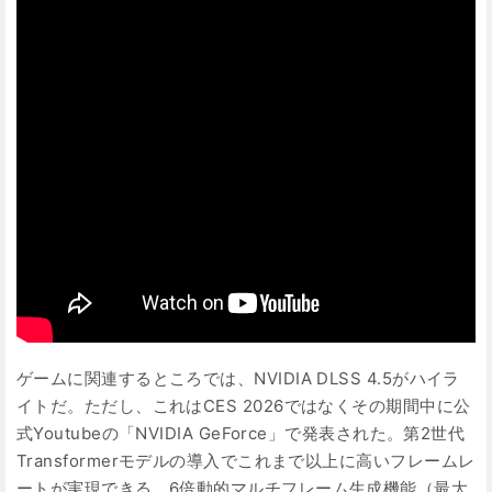
ゲームに関連するところでは、NVIDIA DLSS 4.5がハイラ
イトだ。ただし、これはCES 2026ではなくその期間中に公
式Youtubeの「NVIDIA GeForce」で発表された。第2世代
Transformerモデルの導入でこれまで以上に高いフレームレ
ートが実現できる。6倍動的マルチフレーム生成機能（最大