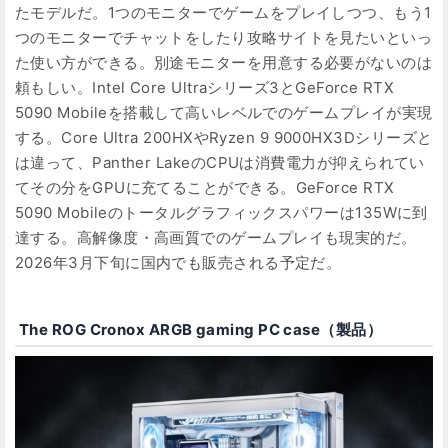
たモデルだ。1つのモニターでゲームをプレイしつつ、もう1
つのモニターでチャットをしたり攻略サイトを見たいといっ
た使い方ができる。別途モニターを用意する必要がないのは
頼もしい。Intel Core Ultraシリーズ3とGeForce RTX
5090 Mobileを搭載して高いレベルでのゲームプレイが実現
する。Core Ultra 200HXやRyzen 9 9000HX3Dシリーズと
は違って、Panther LakeのCPUは消費電力が抑えられてい
てその分をGPUに充てることができる。GeForce RTX
5090 Mobileのトータルグラフィックスパワーは135Wに到
達する。高解像度・高画質でのゲームプレイも現実的だ。
2026年3月下旬に国内でも販売される予定だ。
The ROG Cronox ARGB gaming PC case（製品）