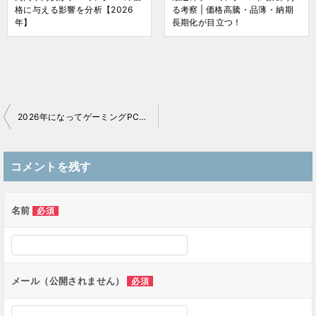
格に与える影響を分析【2026
る考察 | 価格高騰・品薄・納期
年】
長期化が目立つ！
2026年になってゲーミングPCの価格は高止まり！メモリ・SSD価格高騰の影響は甚大
投
稿
コメントを残す
ナ
ビ
ゲ
名前
必須
ー
シ
ョ
ン
メール（公開されません）
必須