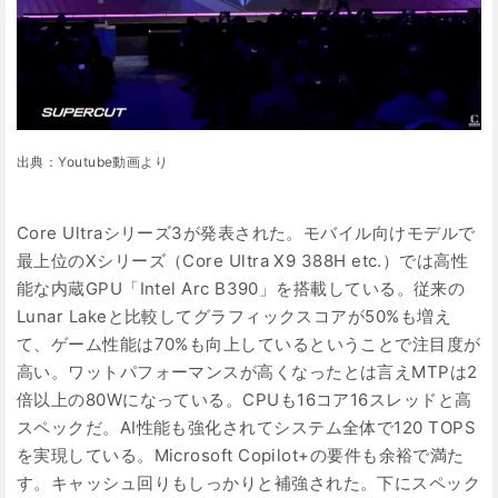
出典：Youtube動画より
Core Ultraシリーズ3が発表された。モバイル向けモデルで
最上位のXシリーズ（Core Ultra X9 388H etc.）では高性
能な内蔵GPU「Intel Arc B390」を搭載している。従来の
Lunar Lakeと比較してグラフィックスコアが50%も増え
て、ゲーム性能は70%も向上しているということで注目度が
高い。ワットパフォーマンスが高くなったとは言えMTPは2
倍以上の80Wになっている。CPUも16コア16スレッドと高
スペックだ。AI性能も強化されてシステム全体で120 TOPS
を実現している。Microsoft Copilot+の要件も余裕で満た
す。キャッシュ回りもしっかりと補強された。下にスペック