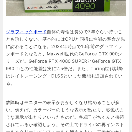
グラフィックボード
自体の寿命は長めで7年ぐらい持つこ
とも珍しくない。基本的にはCPUと同様に性能の寿命が先
に訪れることになる。2024年時点で10年前のグラフィッ
クボードとなると、Maxwell世代のGeForce GTX 900シ
リーズだ。GeForce RTX 4080 SUPERとGeForce GTX
980 Tiとの性能差は実に2.5倍だ。また、Turing世代以降
はレイトレーシング・DLSSといった機能も追加されてい
る。
故障時はモニターの表示がおかしくなり始めることが多
い。例えば、カラーバーのような表示が出たり、砂嵐のよ
うな表示が出たりといったものだ。各端子がちゃんと接続
されているか確認しよう。その上でドライバの再インスト
ールやクリーンインストールを行うとよい。表示がおかし