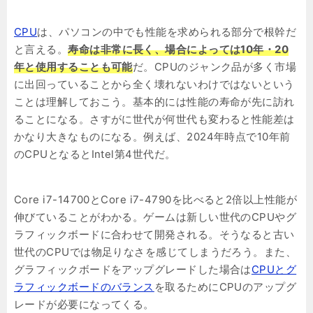
CPU
は、パソコンの中でも性能を求められる部分で根幹だ
と言える。
寿命は非常に長く、場合によっては10年・20
年と使用することも可能
だ。CPUのジャンク品が多く市場
に出回っていることから全く壊れないわけではないという
ことは理解しておこう。基本的には性能の寿命が先に訪れ
ることになる。さすがに世代が何世代も変わると性能差は
かなり大きなものになる。例えば、2024年時点で10年前
のCPUとなるとIntel第4世代だ。
Core i7-14700とCore i7-4790を比べると2倍以上性能が
伸びていることがわかる。ゲームは新しい世代のCPUやグ
ラフィックボードに合わせて開発される。そうなると古い
世代のCPUでは物足りなさを感じてしまうだろう。また、
グラフィックボードをアップグレードした場合は
CPUとグ
ラフィックボードのバランス
を取るためにCPUのアップグ
レードが必要になってくる。