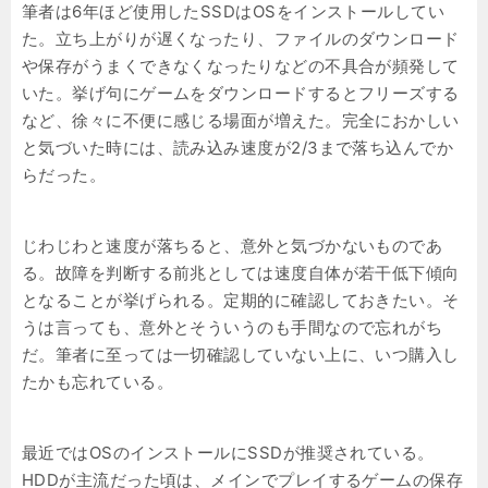
筆者は6年ほど使用したSSDはOSをインストールしてい
た。立ち上がりが遅くなったり、ファイルのダウンロード
や保存がうまくできなくなったりなどの不具合が頻発して
いた。挙げ句にゲームをダウンロードするとフリーズする
など、徐々に不便に感じる場面が増えた。完全におかしい
と気づいた時には、読み込み速度が2/3まで落ち込んでか
らだった。
じわじわと速度が落ちると、意外と気づかないものであ
る。故障を判断する前兆としては速度自体が若干低下傾向
となることが挙げられる。定期的に確認しておきたい。そ
うは言っても、意外とそういうのも手間なので忘れがち
だ。筆者に至っては一切確認していない上に、いつ購入し
たかも忘れている。
最近ではOSのインストールにSSDが推奨されている。
HDDが主流だった頃は、メインでプレイするゲームの保存