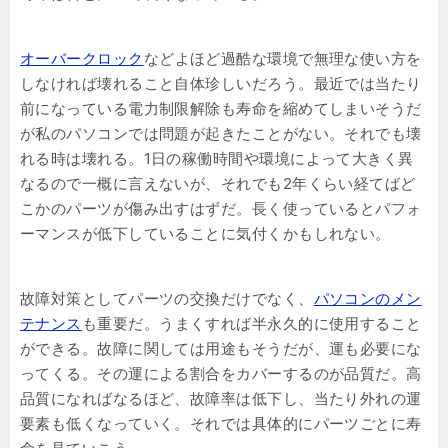
オーバークロック
などよほど過酷な環境で無理な使い方を
しなければ壊れること自体珍しいだろう。最近では当たり
前になっている電力制限解除も寿命を縮めてしまいそうだ
が私のパソコンでは問題が起きたことがない。それでも壊
れる時は壊れる。1日の稼働時間や環境によって大きく異
なるので一概に言えないが、それでも2年くらい経てばど
こかのパーツが傷み出すはずだ。長く使っているとパフォ
ーマンスが低下していることに気付くかもしれない。
故障対策としてパーツの交換だけでなく、
パソコンのメン
テナンス
も重要だ。うまくすれば半永久的に使用すること
ができる。故障に関しては用途もそうだが、運も必要にな
ってくる。その運による割合をカバーするのが品質だ。高
品質になればなるほど、故障率は低下し、当たり外れの運
要素も低くなっていく。それでは具体的にパーツごとに寿