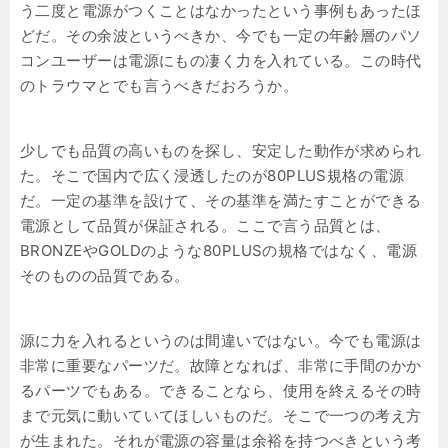
う二度と電源がつくことはなかったという事例もあったほ
どだ。その余波というべきか、今でも一定の年齢層のパソ
コンユーザーは電源にもの凄く力を入れている。この時代
のトラウマとでも言うべきだおろうか。
少しでも品質の高いものを探し、安定した動作が求められ
た。そこで国内で広く浸透したのが80PLUS規格の電源
だ。一定の基準を設けて、その基準を満たすことができる
電源として品質が保証される。ここで言う品質とは、
BRONZEやGOLDのような80PLUSの規格ではなく、電源
そのものの品質である。
源に力を入れるというのは間違いではない。今でも電源は
非常に重要なパーツだ。故障となれば、非常に手間のかか
るパーツでもある。できることなら、使用を終えるその時
まで元気に動いていてほしいものだ。そこで一つの考え方
が生まれた。それが電源の容量は余裕を持つべきという考