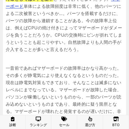
ーボード
単体による故障頻度は非常に低く、他のパーツに
よる二次被害というべきか…。パーツを搭載するだけに、
パーツの故障から連鎖することがある。今の故障率上位
は、例えばCPUの焼け付きによってマザーボードがダメー
ジを負うことだろうか。CPUの交換時にピンが折れてしま
うということも起こりやすい。自然故障よりも人間の手が
介入することが多いと言えるだろう。
一昔前であればマザーボードの故障率はかなり高かった。
その多くが静電気により使えなくなるというものだった。
現在は静電気対策もできており、そんなことは滅多にない
レベルにまでなっている。マザーボードが故障した場合、
パソコンが稼働しないというものから、一部のパーツが読
み込めないというものまであり、最終的に疑う箇所とな
る。マザーボードが壊れたと発覚するのが遅いだけに、非
常に質が悪いものの寿命自体は非常に長く、故障はレアケ
診断
ランキング
セール
選び方
BTO
ースだろう。