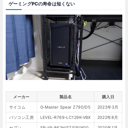
ゲーミングPCの寿命は短くない
メーカー
製品名
購入日
サイコム
G-Master Spear Z790/D5
2023年3月
パソコン工房
LEVEL-R769-LC129K-VBX
2022年8月
セブン
SR-ii9-862H/S7/GP/W10
2020年1月