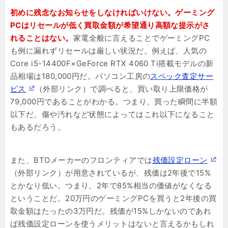
初めに残念なお知らせをしなければいけない。ゲーミング
PCはリセールが低く買取金額が希望通り高額な提示がさ
れることはない。
家電全般に言えることでゲーミングPC
も例に漏れずリセールは厳しい状況だ。例えば、人気の
Core i5-14400F×GeForce RTX 4060 Ti搭載モデルの新
品相場は180,000円だ。パソコン工房の
スペック査定サー
ビス
（外部リンク）で調べると、買い取り上限価格が
79,000円であることがわかる。つまり、買った瞬間に半額
以下だ。傷や汚れなど状態によってはこれ以下になること
もあるだろう。
また、BTOメーカーのフロンティアでは
残価設定ローン
（外部リンク）が用意されているが、残価は2年後で15%
とかなり低い。つまり、2年で85%相当の価値がなくなる
ということだ。20万円のゲーミングPCを買うと2年後の買
取金額はたったの3万円だ。残価が15%しかないのであれ
ば残価設定ローンを使うメリットはないと言えるかもしれ