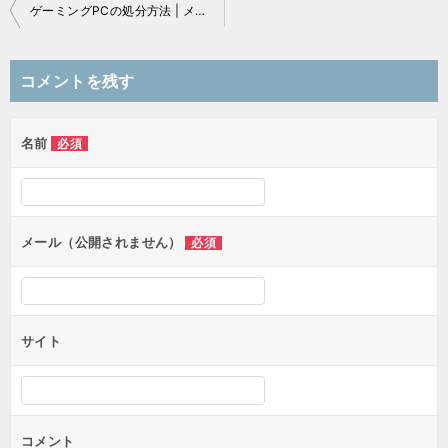
ゲーミングPCの処分方法 | メーカー引き取りやリユース企業の活用が便利！
投
稿
コメントを残す
ナ
ビ
ゲ
名前
必須
ー
シ
ョ
ン
メール（公開されません）
必須
サイト
コメント