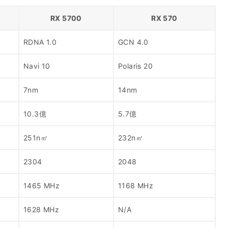
RX 5700
RX 570
RDNA 1.0
GCN 4.0
Navi 10
Polaris 20
7nm
14nm
10.3億
5.7億
251n㎡
232n㎡
2304
2048
1465 MHz
1168 MHz
1628 MHz
N/A