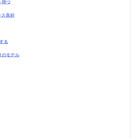
を持つ
ンス良好
する
けのモデル