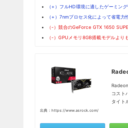
（+）フルHD環境に適したゲーミン
（+）7nmプロセス化によって省電力
（-）競合のGeForce GTX 1650 S
（-）GPUメモリ8GB搭載モデルより
Rade
Rade
コスト
タイト
出典：https://www.asrock.com/