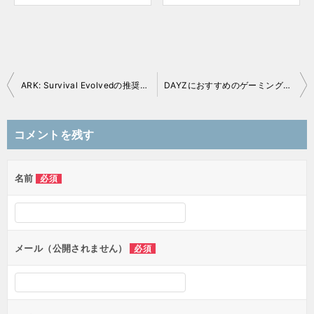
ARK: Survival Evolvedの推奨スペックを検証【2026年】
DAYZにおすすめのゲーミングPC＆必要スペックを検証
投
稿
コメントを残す
ナ
ビ
ゲ
名前
必須
ー
シ
ョ
ン
メール（公開されません）
必須