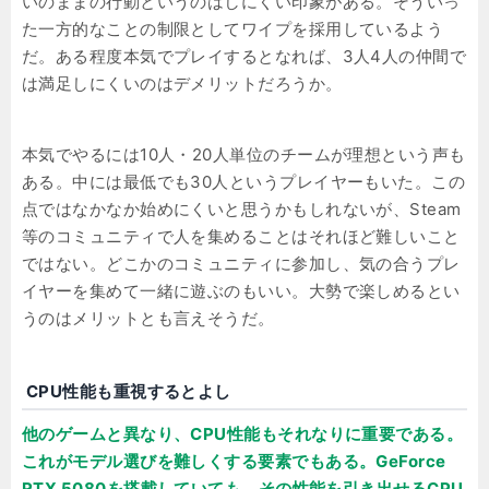
いのままの行動というのはしにくい印象がある。そういっ
た一方的なことの制限としてワイプを採用しているよう
だ。ある程度本気でプレイするとなれば、3人4人の仲間で
は満足しにくいのはデメリットだろうか。
本気でやるには10人・20人単位のチームが理想という声も
ある。中には最低でも30人というプレイヤーもいた。この
点ではなかなか始めにくいと思うかもしれないが、Steam
等のコミュニティで人を集めることはそれほど難しいこと
ではない。どこかのコミュニティに参加し、気の合うプレ
イヤーを集めて一緒に遊ぶのもいい。大勢で楽しめるとい
うのはメリットとも言えそうだ。
CPU性能も重視するとよし
他のゲームと異なり、CPU性能もそれなりに重要である。
これがモデル選びを難しくする要素でもある。GeForce
RTX 5080を搭載していても、その性能を引き出せるCPU