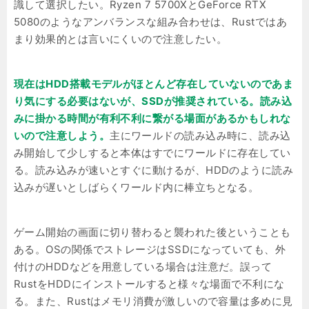
識して選択したい。Ryzen 7 5700XとGeForce RTX
5080のようなアンバランスな組み合わせは、Rustではあ
まり効果的とは言いにくいので注意したい。
現在はHDD搭載モデルがほとんど存在していないのであま
り気にする必要はないが、SSDが推奨されている。読み込
みに掛かる時間が有利不利に繋がる場面があるかもしれな
いので注意しよう。
主にワールドの読み込み時に、読み込
み開始して少しすると本体はすでにワールドに存在してい
る。読み込みが速いとすぐに動けるが、HDDのように読み
込みが遅いとしばらくワールド内に棒立ちとなる。
ゲーム開始の画面に切り替わると襲われた後ということも
ある。OSの関係でストレージはSSDになっていても、外
付けのHDDなどを用意している場合は注意だ。誤って
RustをHDDにインストールすると様々な場面で不利にな
る。また、Rustはメモリ消費が激しいので容量は多めに見