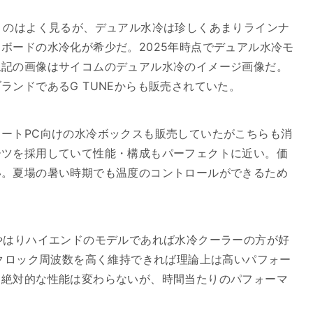
うのはよく見るが、デュアル水冷は珍しくあまりラインナ
ボードの水冷化が希少だ。2025年時点でデュアル水冷モ
上記の画像はサイコムのデュアル水冷のイメージ画像だ。
ランドであるG TUNEからも販売されていた。
ートPC向けの水冷ボックスも販売していたがこちらも消
ーツを採用していて性能・構成もパーフェクトに近い。価
い。夏場の暑い時期でも温度のコントロールができるため
やはりハイエンドのモデルであれば水冷クーラーの方が好
のクロック周波数を高く維持できれば理論上は高いパフォー
。絶対的な性能は変わらないが、時間当たりのパフォーマ
。