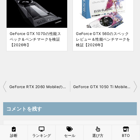
GeForce GTX 1070の性能ス
GeForce GTX 560のスペック
ペック＆ベンチマークを検証
レビュー＆性能ベンチマークを
【2026年】
検証【2026年】
GeForce RTX 2060 Mobileのスペックレビュー＆性能ベンチマーク検証【2026年】
GeForce GTX 1050 Ti Mobileの性能比較＆ベンチマーク検証【2026年】
投
稿
コメントを残す
ナ
ビ
ゲ
名前
必須
ー
診断
ランキング
セール
選び方
BTO
シ