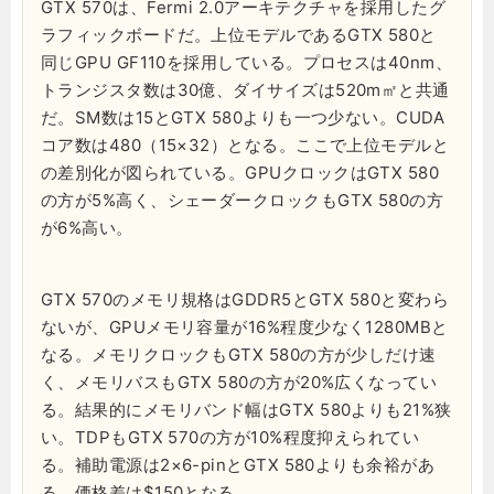
GTX 570は、Fermi 2.0アーキテクチャを採用したグ
ラフィックボードだ。上位モデルであるGTX 580と
同じGPU GF110を採用している。プロセスは40nm、
トランジスタ数は30億、ダイサイズは520m㎡と共通
だ。SM数は15とGTX 580よりも一つ少ない。CUDA
コア数は480（15×32）となる。ここで上位モデルと
の差別化が図られている。GPUクロックはGTX 580
の方が5%高く、シェーダークロックもGTX 580の方
が6%高い。
GTX 570のメモリ規格はGDDR5とGTX 580と変わら
ないが、GPUメモリ容量が16%程度少なく1280MBと
なる。メモリクロックもGTX 580の方が少しだけ速
く、メモリバスもGTX 580の方が20%広くなってい
る。結果的にメモリバンド幅はGTX 580よりも21%狭
い。TDPもGTX 570の方が10%程度抑えられてい
る。補助電源は2×6-pinとGTX 580よりも余裕があ
る。価格差は$150となる。