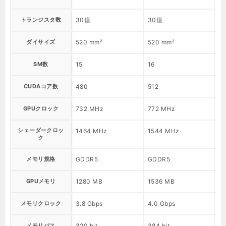
トランジスタ数
30億
30億
3
ダイサイズ
520 mm²
520 mm²
5
SM数
15
16
15
CUDAコア数
480
512
4
GPUクロック
732 MHz
772 MHz
7
シェーダークロッ
1464 MHz
1544 MHz
1
ク
メモリ規格
GDDR5
GDDR5
G
GPUメモリ
1280 MB
1536 MB
1
メモリクロック
3.8 Gbps
4.0 Gbps
3.
メモリバス
320 bit
384 bit
38