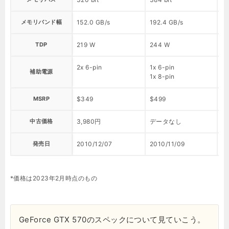
メモリバンド幅
152.0 GB/s
192.4 GB/s
17
TDP
219 W
244 W
2
2x 6-pin
1x 6-pin
1x
補助電源
1x 8-pin
1x
MSRP
$349
$499
$
中古価格
3,980円
データなし
デ
発売日
2010/12/07
2010/11/09
2
*価格は2023年2月時点のもの
GeForce GTX 570のスペックについて見ていこう。