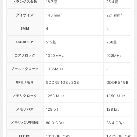
トランジスタ数
18.7億
25.4億
ダイサイズ
148 mm²
221 mm²
SMM
4
4
CUDAコア
512基
768基
コアクロック
1020MHz
928MHz
ブーストクロック
1085MHz
–
GPUメモリ
GDDR5 1GB / 2GB
GDDR5 1GB
メモリクロック
1253 MHz
1350 MHz
メモリバス
128 bit
128 bit
メモリバス帯域幅
80.0 GB/s
86.4 GB/s
FLOPS
1.111 GFLOPS
1.425 GFLOPS