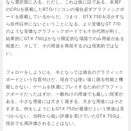
なら選択肢に入る。ただし、これは仮に話である。末尾F
のCPUを搭載したBTOパソコンの場合必ずグラフィックボ
ードを搭載しているからだ。つまり、GTX 750を活かすな
ら自作以外にないということになる。より安価なGT 710
のような安価なグラフィックボードでも十分代用が利く。
結果的にGTX 750はかなり限定的な場面でのみ用途がある
程度だ。そして、その用途を再現するのは現実的ではな
い。
フォローをしようにも、今となっては過去のグラフィック
ボードという位置付けだ。現在では使い道に困る性能と機
能しかない。ゲームを快適にプレイするためのグラフィッ
クボードだったはずが、一般向けの用途でも厳しい現実が
ある。小さな用途には大きく過ぎる。大きな用途には小さ
すぎる。何をしようにもGTX 750が最適だという用途は見
つからない。当時から低い評価を受けていたGTX 750は、
現在でも再評価されることはない。