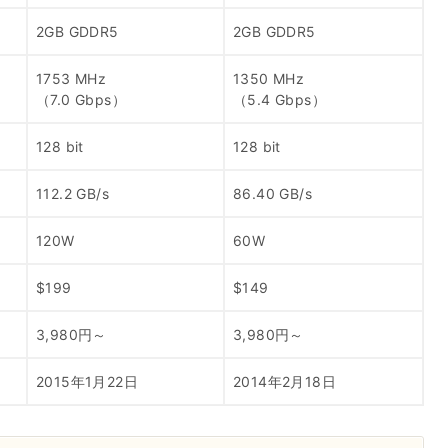
2GB GDDR5
2GB GDDR5
1753 MHz
1350 MHz
（7.0 Gbps）
（5.4 Gbps）
128 bit
128 bit
112.2 GB/s
86.40 GB/s
120W
60W
$199
$149
3,980円～
3,980円～
2015年1月22日
2014年2月18日