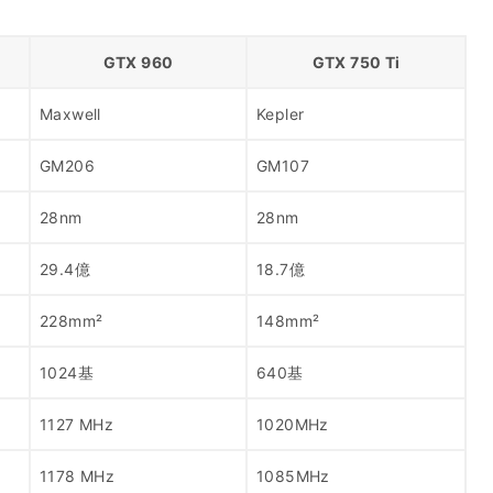
GTX 960
GTX 750 Ti
Maxwell
Kepler
GM206
GM107
28nm
28nm
29.4億
18.7億
228mm²
148mm²
1024基
640基
1127 MHz
1020MHz
1178 MHz
1085MHz