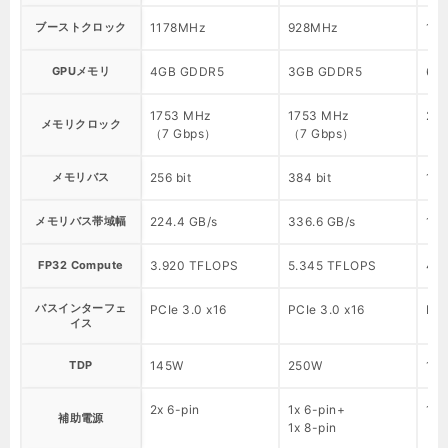
ブーストクロック
1178MHz
928MHz
17
GPUメモリ
4GB GDDR5
3GB GDDR5
6G
1753 MHz
1753 MHz
20
メモリクロック
（7 Gbps）
（7 Gbps）
（8
メモリバス
256 bit
384 bit
192
メモリバス帯域幅
224.4 GB/s
336.6 GB/s
192
FP32 Compute
3.920 TFLOPS
5.345 TFLOPS
4.
バスインターフェ
PCIe 3.0 x16
PCIe 3.0 x16
PCI
イス
TDP
145W
250W
12
2x 6-pin
1x 6-pin+
1x 
補助電源
1x 8-pin