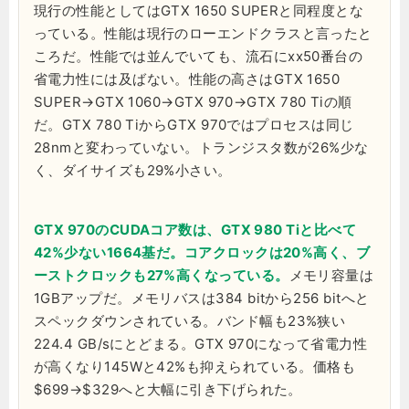
現行の性能としてはGTX 1650 SUPERと同程度とな
っている。性能は現行のローエンドクラスと言ったと
ころだ。性能では並んでいても、流石にxx50番台の
省電力性には及ばない。性能の高さはGTX 1650
SUPER→GTX 1060→GTX 970→GTX 780 Tiの順
だ。GTX 780 TiからGTX 970ではプロセスは同じ
28nmと変わっていない。トランジスタ数が26%少な
く、ダイサイズも29%小さい。
GTX 970のCUDAコア数は、GTX 980 Tiと比べて
42%少ない1664基だ。コアクロックは20%高く、ブ
ーストクロックも27%高くなっている。
メモリ容量は
1GBアップだ。メモリバスは384 bitから256 bitへと
スペックダウンされている。バンド幅も23%狭い
224.4 GB/sにとどまる。GTX 970になって省電力性
が高くなり145Wと42%も抑えられている。価格も
$699→$329へと大幅に引き下げられた。