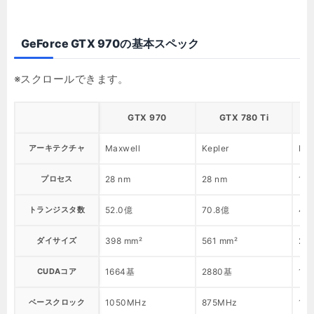
GeForce GTX 970の基本スペック
GTX 970
GTX 780 Ti
アーキテクチャ
Maxwell
Kepler
Pas
プロセス
28 nm
28 nm
16 
トランジスタ数
52.0億
70.8億
44
ダイサイズ
398 mm²
561 mm²
20
CUDAコア
1664基
2880基
12
ベースクロック
1050MHz
875MHz
15