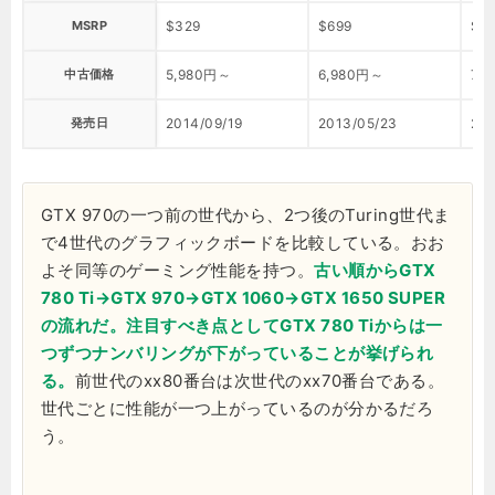
MSRP
$329
$699
$2
中古価格
5,980円～
6,980円～
7,
発売日
2014/09/19
2013/05/23
201
GTX 970の一つ前の世代から、2つ後のTuring世代ま
で4世代のグラフィックボードを比較している。おお
よそ同等のゲーミング性能を持つ。
古い順からGTX
780 Ti→GTX 970→GTX 1060→GTX 1650 SUPER
の流れだ。注目すべき点としてGTX 780 Tiからは一
つずつナンバリングが下がっていることが挙げられ
る。
前世代のxx80番台は次世代のxx70番台である。
世代ごとに性能が一つ上がっているのが分かるだろ
う。