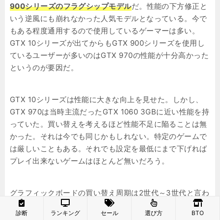
900シリーズのフラグシップモデル
だ。性能の下方修正と
いう逆風にも崩れなかった人気モデルとなっている。今で
もある程度通用するので使用しているゲーマーは多い。
GTX 10シリーズが出てからもGTX 900シリーズを使用し
ているユーザーが多いのはGTX 970の性能が十分高かった
というのが要因だ。
GTX 10シリーズは性能に大きな向上を見せた。しかし、
GTX 970は当時主流だったGTX 1060 3GBに近い性能を持
っていた。買い替えを考えるほど性能不足に陥ることは無
かった。それは今でも同じかもしれない。特定のゲームで
は厳しいこともある。それでも設定を最低にまで下げれば
プレイ出来ないゲームはほとんど無いだろう。
グラフィックボードの買い替え周期は2世代～3世代と言わ
れている。今GTX 900シリーズを使用しているユーザーは
診断
ランキング
セール
選び方
BTO
現行のGTX 16、RTX 20シリーズか、次世代のRTX 30シ