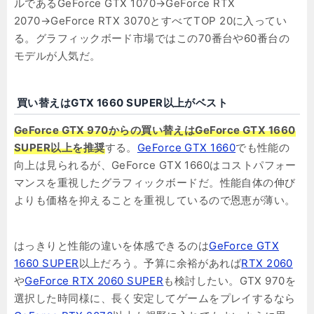
ルであるGeForce GTX 1070→GeForce RTX
2070→GeForce RTX 3070とすべてTOP 20に入ってい
る。グラフィックボード市場ではこの70番台や60番台の
モデルが人気だ。
買い替えはGTX 1660 SUPER以上がベスト
GeForce GTX 970からの買い替えはGeForce GTX 1660
SUPER以上を推奨
する。
GeForce GTX 1660
でも性能の
向上は見られるが、GeForce GTX 1660はコストパフォー
マンスを重視したグラフィックボードだ。性能自体の伸び
よりも価格を抑えることを重視しているので恩恵が薄い。
はっきりと性能の違いを体感できるのは
GeForce GTX
1660 SUPER
以上だろう。予算に余裕があれば
RTX 2060
や
GeForce RTX 2060 SUPER
も検討したい。GTX 970を
選択した時同様に、長く安定してゲームをプレイするなら