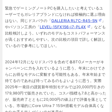
緊急でゲーミングノートPCを購入したいと考えているユ
ーザーでもガレリアブランドになければ積極的に選ぶ理由
はない。同じドスパラの「
GALLERIA RL7C-R45-5N
」
やパソコン工房の「
LEVEL-15FX156-i7-PL4X
」なども
比較検討しよう。いずれのモデルもコストパフォーマンス
が高くおすすめしやすい。次の比較の項目で詳しく解説し
ているので参考にしてほしい。
2024年12月になりドスパラを含めて各BTOメーカーがキ
ャンペーンに力を入れているように思う。年末にかけてさ
らにお得なモデルに変貌する可能性もある。年末年始まで
待てるのであれば待ってみるのもよいように思う。実際
2025年一発目の謹賀新年特別モデルでは20,000円引きの
179,980円で販売されていた。コスパ指標も7.8と高かった
が、販売終了とともに20,000円の値上げで評価を落として
いる。市場的にCore Ultra 7 155H搭載モデル自体高くな
かなか手を出しづらいのが本音だ。