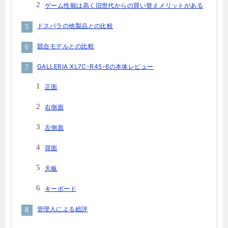
ゲーム性能は高く旧世代からの買い替えメリットがある
ドスパラの他製品との比較
競合モデルとの比較
GALLERIA XL7C-R45-6の本体レビュー
正面
右側面
左側面
背面
天板
キーボード
管理人による総評