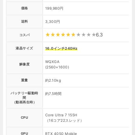
価格
199,980円
1
送料
3,300円
6.3
コスパ
液晶サイズ
16.0インチ240Hz
1
WQXGA
F
解像度
(2560×1600)
（
重量
約2.10kg
約
バッテリー駆動時
約7.5時間
約
間
（動画再生時）
Core Ultra 7 155H
C
CPU
（16コア22スレッド）
GPU
RTX 4050 Mobile
R