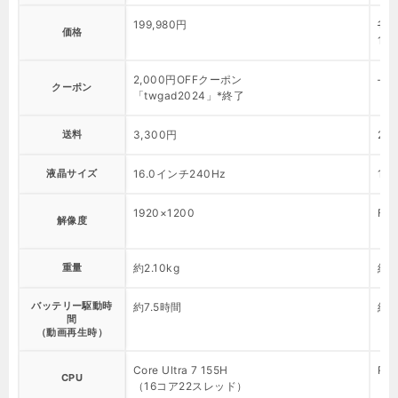
199,980円
17
価格
16
2,000円OFFクーポン
–
クーポン
「twgad2024」*終了
送料
3,300円
2,
液晶サイズ
16.0インチ240Hz
15
1920×1200
FH
解像度
（1
重量
約2.10kg
約2
バッテリー駆動時
約7.5時間
約2
間
（動画再生時）
Core Ultra 7 155H
Ryz
CPU
（16コア22スレッド）
（8