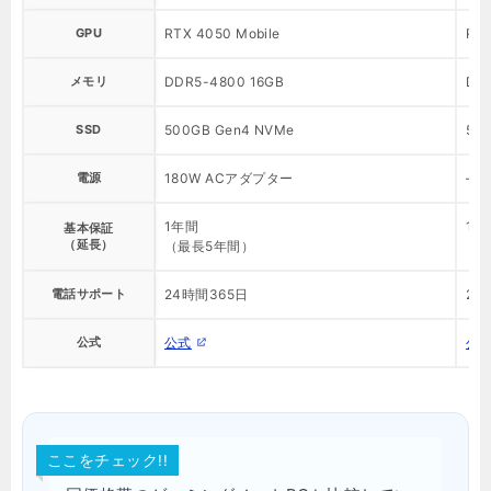
GPU
RTX 4050 Mobile
RTX
メモリ
DDR5-4800 16GB
DD
SSD
500GB Gen4 NVMe
50
電源
180W ACアダプター
–
1年間
1年
基本保証
（延長）
（最長5年間）
（
電話サポート
24時間365日
24
公式
公式
公
ここをチェック!!