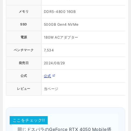
メモリ
DDR5-4800 16GB
D
SSD
500GB Gen4 NVMe
5
電源
180W ACアダプター
2
ベンチマーク
7,534
9
発売日
2024/08/29
2
公式
公式
レビュー
当ページ
ここをチェック!!
同じドスパラのGeForce RTX 4050 Mobile搭