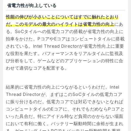
省電力性が向上している
性能の伸びが小さいことについてはすでに触れたとおり
だ。このモデルの最大のハイライトは省電力性の向上
にあ
る。SoCタイルへの低電力コアの搭載が省電力性の向上に
拍車をかけた。PコアやEコアはコンピュートタイルに搭載
されている。Intel Thread Directorが省電力性向上に重要
な役割を果たす。パフォーマンスをリアルタイムに監視及
び分析をして、ゲームなどのアプリケーションの特性に合
わせて適切なコアを配置する。
結果的に省電力性の向上につながるというわけだ。Intel
Thread Directorが、まずはこのSoCタイルの低電力コア
に振り分けるのだ。低電力コアでは対応できないとなれば
コンピュートタイルのEコアに、それでもだめならPコアと
いった具合だ。特にアイドル時など負荷のかからない場面
において有利に働く。バッテリー駆動時間に余裕が生まれ
る。ゲーミングノートPCでもバッテリー駆動時間を重視