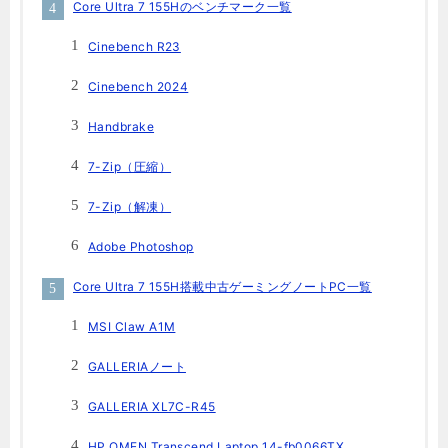
Core Ultra 7 155Hのベンチマーク一覧
Cinebench R23
Cinebench 2024
Handbrake
7-Zip（圧縮）
7-Zip（解凍）
Adobe Photoshop
Core Ultra 7 155H搭載中古ゲーミングノートPC一覧
MSI Claw A1M
GALLERIAノート
GALLERIA XL7C-R45
HP OMEN Transcend Laptop 14-fb0066TX