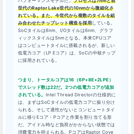
パフォーマンスモデルだ。
プロセスは7nmと前
世代のRaptor Lake世代の10nmから微細化さ
れている。また、今世代から複数のタイルを組
み合わせたチップレット構造を採用
している。
SoCタイルは6nm、I/Oタイルは6nm、グラフ
ィックスタイルは5nmとなる。本来CPUコア
はコンピュートタイルに搭載されるが、新しい
低電力コア（LP Eコア）は、SoCの中核チップ
に採用されている。
つまり、トータルコアは16（6P+8E+2LPE）
でスレッド数は22だ。2つの低電力コアが追加
されている。
Intel Thread Directorの仕様的に
は、まずはSoCタイルの低電力コアに振り分け
られる。そして適性がないとコンピュートタイ
ルに移りEコア・Pコアと作業を割り当てる形
だ。アイドル時など負荷がかからない状態では
消費電力を抑えられる。PコアはRaptor Cove