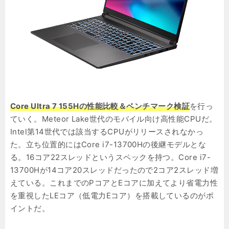
Core Ultra 7 155Hの性能比較＆ベンチマーク検証
を行っ
ていく。Meteor Lake世代のモバイル向け高性能CPUだ。
Intel第14世代では該当するCPUがリリースされなかっ
た。立ち位置的にはCore i7-13700Hの後継モデルとな
る。16コア22スレッドというスペックを持つ。Core i7-
13700Hが14コア20スレッドだったので2コア2スレッド増
えている。これまでのPコアとEコアに加えてより省電力性
を重視したLEコア（低電力Eコア）を搭載しているのがポ
イントだ。