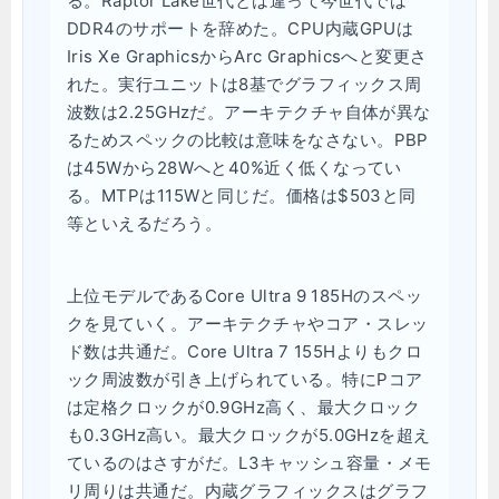
る。Raptor Lake世代とは違って今世代では
DDR4のサポートを辞めた。CPU内蔵GPUは
Iris Xe GraphicsからArc Graphicsへと変更さ
れた。実行ユニットは8基でグラフィックス周
波数は2.25GHzだ。アーキテクチャ自体が異な
るためスペックの比較は意味をなさない。PBP
は45Wから28Wへと40%近く低くなってい
る。MTPは115Wと同じだ。価格は$503と同
等といえるだろう。
上位モデルであるCore Ultra 9 185Hのスペッ
クを見ていく。アーキテクチャやコア・スレッ
ド数は共通だ。Core Ultra 7 155Hよりもクロ
ック周波数が引き上げられている。特にPコア
は定格クロックが0.9GHz高く、最大クロック
も0.3GHz高い。最大クロックが5.0GHzを超え
ているのはさすがだ。L3キャッシュ容量・メモ
リ周りは共通だ。内蔵グラフィックスはグラフ