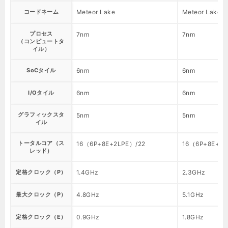
コードネーム
Meteor Lake
Meteor Lake
プロセス
7nm
7nm
（コンピュートタ
イル）
SoCタイル
6nm
6nm
I/Oタイル
6nm
6nm
グラフィックスタ
5nm
5nm
イル
トータルコア（ス
16（6P+8E+2LPE）/22
16（6P+8E+2L
レッド）
定格クロック（P）
1.4GHz
2.3GHz
最大クロック（P）
4.8GHz
5.1GHz
定格クロック（E）
0.9GHz
1.8GHz