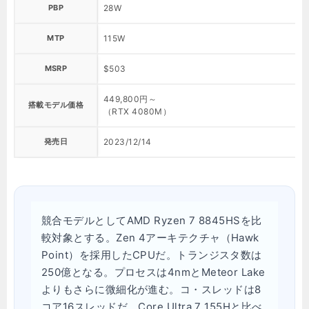
PBP
28W
MTP
115W
MSRP
$503
449,800円～
搭載モデル価格
（RTX 4080M）
発売日
2023/12/14
競合モデルとしてAMD Ryzen 7 8845HSを比
較対象とする。Zen 4アーキテクチャ（Hawk
Point）を採用したCPUだ。トランジスタ数は
250億となる。プロセスは4nmとMeteor Lake
よりもさらに微細化が進む。コ・スレッドは8
コア16スレッドだ。Core Ultra 7 155Hと比べ