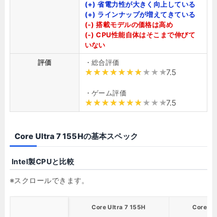
(+) 省電力性が大きく向上している
(+) ラインナップが増えてきている
(-) 搭載モデルの価格は高め
(-) CPU性能自体はそこまで伸びて
いない
評価
・総合評価
7.5
・ゲーム評価
7.5
Core Ultra 7 155Hの基本スペック
Intel製CPUと比較
Core Ultra 7 155H
Core Ul