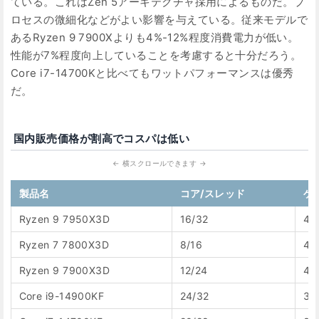
ている。これはZen 5アーキテクチャ採用によるものだ。プ
ロセスの微細化などがよい影響を与えている。従来モデルで
あるRyzen 9 7900Xよりも4%-12%程度消費電力が低い。
性能が7%程度向上していることを考慮すると十分だろう。
Core i7-14700Kと比べてもワットパフォーマンスは優秀
だ。
国内販売価格が割高でコスパは低い
製品名
コア/スレッド
ゲ
Ryzen 9 7950X3D
16/32
42
Ryzen 7 7800X3D
8/16
42
Ryzen 9 7900X3D
12/24
40
Core i9-14900KF
24/32
38