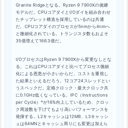
Granite Ridgeとなる。Ryzen 9 7900Xの後継
モデルだ。CPUコアダイとI/Oダイを組み合わせ
たチップレット構造を採用しているのは共通
だ。CPUコアダイのプロセスが5nmから4nmへ
と微細化されている。トランジスタ数もおよそ
35億増えて166.3億だ。
I/OプロセスはRyzen 9 7900Xから変更なしとな
る。これはCPUコアダイと比べてプロセス微細
化による恩恵が小さいからだ。コストを重視し
た結果といえるだろう。12コア24スレッドとい
うスペックだ。定格クロック・最大クロック共
に0.1GHz低くなっている。IPC（Instructions
per Cycle）*が16%向上しているため、クロッ
ク周波数を下げてもより高いパフォーマンスを
発揮する。L2キャッシュは12MB、L3キャッシ
ュは64MNとキャッシュ周りにも変更は加えら