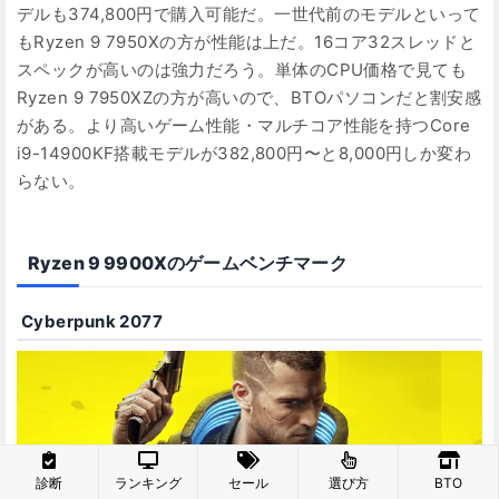
デルも374,800円で購入可能だ。一世代前のモデルといって
もRyzen 9 7950Xの方が性能は上だ。16コア32スレッドと
スペックが高いのは強力だろう。単体のCPU価格で見ても
Ryzen 9 7950XZの方が高いので、BTOパソコンだと割安感
がある。より高いゲーム性能・マルチコア性能を持つCore
i9-14900KF搭載モデルが382,800円〜と8,000円しか変わ
らない。
Ryzen 9 9900Xのゲームベンチマーク
Cyberpunk 2077
診断
ランキング
セール
選び方
BTO