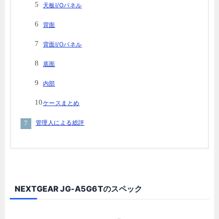
天板I/Oパネル
背面
背面I/Oパネル
底面
内部
ケースまとめ
管理人による総評
NEXTGEAR JG-A5G6Tのスペック