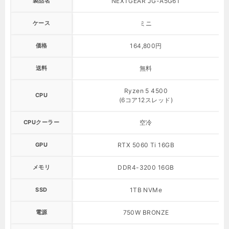
製品名
NEXTGEAR JG-A5G6T
ケース
ミニ
価格
164,800円
送料
無料
Ryzen 5 4500
CPU
(6コア12スレッド)
CPUクーラー
空冷
GPU
RTX 5060 Ti 16GB
メモリ
DDR4-3200 16GB
SSD
1TB NVMe
電源
750W BRONZE