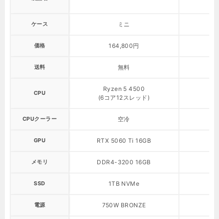
Ry
ケース
ミニ
価格
164,800円
送料
無料
Ryzen 5 4500
CPU
(6コア12スレッド)
CPUクーラー
空冷
GPU
RTX 5060 Ti 16GB
メモリ
DDR4-3200 16GB
SSD
1TB NVMe
電源
750W BRONZE