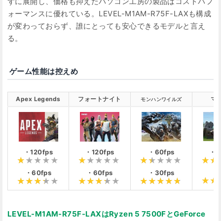
ずに展開し、価格も抑えたパソコン工房の製品はコストパフ
ォーマンスに優れている。LEVEL-M1AM-R75F-LAXも構成
が変わっておらず、誰にとっても安心できるモデルと言え
る。
ゲーム性能は控えめ
Apex Legends
フォートナイト
マ
モンハンワイルズ
・影
・120fps
・120fps
・60fps
・
・60fps
・60fps
・30fps
LEVEL-M1AM-R75F-LAXはRyzen 5 7500FとGeForce