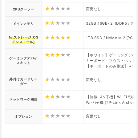
変更なし
CPUクーラー
32GB(16GB×2) [DDR5 /
メインメモリ
1stストレージ[OS
1TB SSD / NVMe M.2 [PCIe
インストール]
【ホワイト】ゲーミングデバ
ゲーミングデバイ
キーボード・マウス・ヘッド
スキット
【キーボードのみ別送】 +10,
外付けカードリー
変更なし
ダー
【無線LAN子機】Wi-Fi 5対応/B
ネットワーク機器
Wi-Fi子機 [TP-Link Archer 
変更なし
オプション