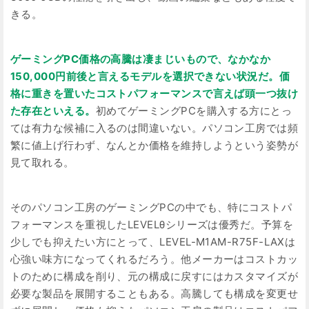
きる。
ゲーミングPC価格の高騰は凄まじいもので、なかなか
150,000円前後と言えるモデルを選択できない状況だ。価
格に重きを置いたコストパフォーマンスで言えば頭一つ抜け
た存在といえる。
初めてゲーミングPCを購入する方にとっ
ては有力な候補に入るのは間違いない。パソコン工房では頻
繁に値上げ行わず、なんとか価格を維持しようという姿勢が
見て取れる。
そのパソコン工房のゲーミングPCの中でも、特にコストパ
フォーマンスを重視したLEVELθシリーズは優秀だ。予算を
少しでも抑えたい方にとって、LEVEL-M1AM-R75F-LAXは
心強い味方になってくれるだろう。他メーカーはコストカッ
トのために構成を削り、元の構成に戻すにはカスタマイズが
必要な製品を展開することもある。高騰しても構成を変更せ