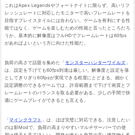
これはApex Legendsやフォートナイトに限らず、高いリフ
レッシュレートに対応したモニターで高いフレームレートを
目指すプレイスタイルには合わない。ゲームを有利にする性
能ではなく、ゲームを楽しむための性能と言ったところだろ
うか。基本的に解像度はフルHDでフレームレートは60fps
があればよいという方に向けた性能だ。
負荷の高さで話題を集めた「
モンスターハンターワイルズ
」
は、設定を下げても60fps到達は厳しい。解像度と設定を落
としてぎりぎり60fpsが実現できる程度にとどまる。細かく
設定調整のできるゲームでは、許容範囲まで下げて画質とフ
レームレートのバランスを取る必要がある。少しの手間で快
適にゲームプレイができるとも言える。
「
マインクラフト
」は、ほぼ完璧に対応できる。注意したい
のは影Modで、負荷の高まりやすいマルチサーバーでの使
用は様子を見てほしい。開発が進むと負荷の高い建築物も多