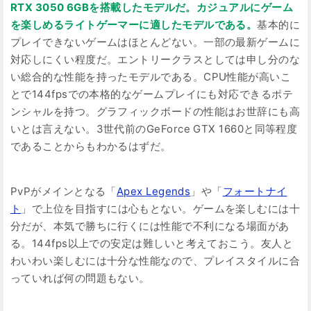
RTX 3050 6GBを搭載したモデルだ。カジュアルにゲーム
を楽しめるライトゲーマーに適したモデルである。
基本的に
プレイできないゲームはほとんどない。一部の最新ゲームに
対応しにくい程度だ。エントリークラスとしては申し分のな
い総合的な性能を持ったモデルである。CPU性能が高いこ
とで144fpsでの本格的なゲームプレイにも対応できるポテ
ンシャルを持つ。グラフィックボードの性能はお世辞にも高
いとは言えない。3世代前のGeForce GTX 1660と同等程度
であることからもわかるはずだ。
PvPがメインとなる「
Apex Legends
」や「
フォートナイ
ト
」で上位を目指すには心もとない。ゲームを楽しむには十
分だが、本気で勝ちに行くには性能で不利になる場面があ
る。144fps以上での安定は難しいと考えておこう。友人と
わいわい楽しむには十分な性能なので、プレイスタイルに合
っていれば何の問題もない。