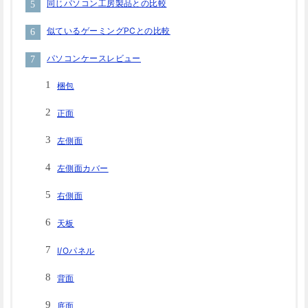
同じパソコン工房製品との比較
似ているゲーミングPCとの比較
パソコンケースレビュー
梱包
正面
左側面
左側面カバー
右側面
天板
I/Oパネル
背面
底面