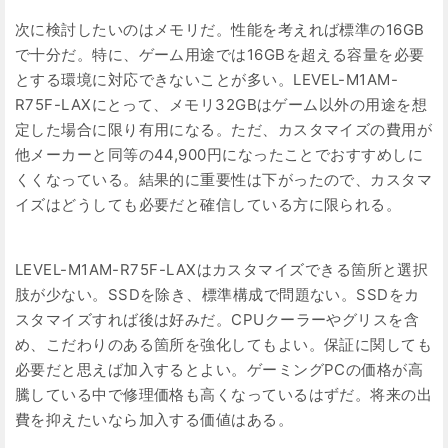
次に検討したいのはメモリだ。性能を考えれば標準の16GB
で十分だ。特に、ゲーム用途では16GBを超える容量を必要
とする環境に対応できないことが多い。LEVEL-M1AM-
R75F-LAXにとって、メモリ32GBはゲーム以外の用途を想
定した場合に限り有用になる。ただ、カスタマイズの費用が
他メーカーと同等の44,900円になったことでおすすめしに
くくなっている。結果的に重要性は下がったので、カスタマ
イズはどうしても必要だと確信している方に限られる。
LEVEL-M1AM-R75F-LAXはカスタマイズできる箇所と選択
肢が少ない。SSDを除き、標準構成で問題ない。SSDをカ
スタマイズすれば後は好みだ。CPUクーラーやグリスを含
め、こだわりのある箇所を強化してもよい。保証に関しても
必要だと思えば加入するとよい。ゲーミングPCの価格が高
騰している中で修理価格も高くなっているはずだ。将来の出
費を抑えたいなら加入する価値はある。