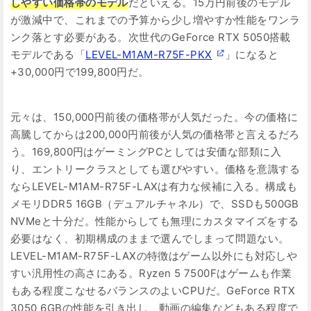
しやすい価格帯のモデル
だといえる。15万円前後のモデル
が激減中で、これまでの予算から少し増やすか性能をワンラ
ンク落とす必要がある。次世代のGeForce RTX 5050搭載
モデルである「
LEVEL-M1AM-R75F-PKX
」になると
+30,000円で199,800円だ。
元々は、150,000円前後の価格帯が人気だった。今の価格に
高騰してからは200,000円前後が人気の価格帯と言えるだろ
う。169,800円はゲーミングPCとしては安価な部類に入
り、エントリークラスとしても選びやすい。価格を意識する
ならLEVEL-M1AM-R75F-LAXは有力な候補に入る。構成も
メモリDDR5 16GB（デュアルチャネル）で、SSDも500GB
NVMeと十分だ。性能からしても無理にカスタマイズをする
必要はなく、初期構成のままで選んでしまって問題ない。
LEVEL-M1AM-R75F-LAXの特徴はゲーム以外にも対応しや
すい汎用性の高さにある。Ryzen 5 7500Fはゲームも作業
もある程度こなせるバランスのよいCPUだ。GeForce RTX
3050 6GBの性能を引き出し、動画の編集などもある程度で