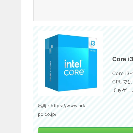
Core i
Core 
CPUで
てもゲー
出典：https://www.ark-
pc.co.jp/