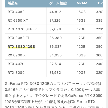
製品名
ゲーム性能
VRAM
TDP
RTX 4080
44,812
16GB
320W
RX 6950 XT
37,226
16GB
335W
RTX 4070 SUPER
37,098
12GB
220W
RTX 3080 Ti
36,380
12GB
350W
RTX 3080 12GB
36,037
12GB
350W
RX 6900 XT
34,955
16GB
300W
RTX 4070
32,514
12GB
200W
RTX 3080
31,982
10GB
320W
GeForce RTX 3080 12GBのコストパフォーマンス指標は
0.546とこの性能帯でトップクラスだ。0.500を一つの基
準とするとよい。下位グレードであるGeForce RTX 3080
10GBが6%程度上だが、性能を考えればGeForce RTX
3080 12GBは魅力的な選択肢となる。フラグシップモデル