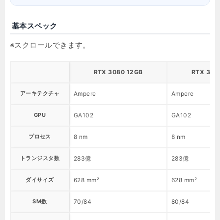
基本スペック
RTX 3080 12GB
RTX 3080
アーキテクチャ
Ampere
Ampere
GPU
GA102
GA102
プロセス
8 nm
8 nm
トランジスタ数
283億
283億
ダイサイズ
628 mm²
628 mm²
SM数
70/84
80/84