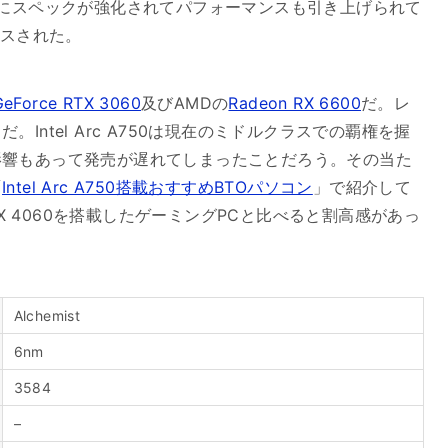
にスペックが強化されてパフォーマンスも引き上げられて
スされた。
GeForce RTX 3060
及びAMDの
Radeon RX 6600
だ。レ
ntel Arc A750は現在のミドルクラスでの覇権を握
影響もあって発売が遅れてしまったことだろう。その当た
「
Intel Arc A750搭載おすすめBTOパソコン
」で紹介して
TX 4060を搭載したゲーミングPCと比べると割高感があっ
Alchemist
6nm
3584
–