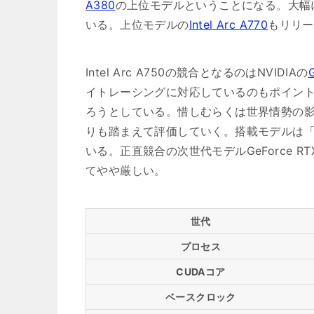
A380
の上位モデルということになる。大幅
いる。上位モデルの
Intel Arc A770
もリリー
Intel Arc A750の競合となるのはNVIDIAの
イトレーシングに対応しているのもポイントだ。I
ろうとしている。惜しむらくは世界情勢の
りも踏まえて評価していく。搭載モデルは
いる。正直競合の次世代モデルGeForce R
てやや厳しい。
世代
プロセス
CUDAコア
ベースクロック