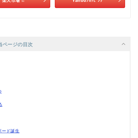
楽天市場
Yahooｼｮｯﾋﾟﾝｸﾞ
当ページの目次
つ
る
ボード誕生