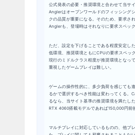
公式発表の必要・推奨環境と合わせて当サイトの推奨
Anglerはオープンワールドのフィッシン
クの品質が重要になる。そのため、要求されるスペック
Anglerも、登場時はそれなりに要求スペ
ただ、設定を下げることである程度安定し
低環境、推奨環境ともにCPUの要求スペッ
現行のミドルクラス程度が推奨環境となっ
重視したゲームプレイは難しい。
ゲームの操作性的に、多少負荷を感じても
るかで選択するべき性能は変わってくる。Call of
るなら、当サイト基準の推奨環境を満たしたモ
RTX 4060搭載モデルであれば150,000
マルチプレイに対応しているものの、他プ
た、プレイに関しても邪魔されることもな