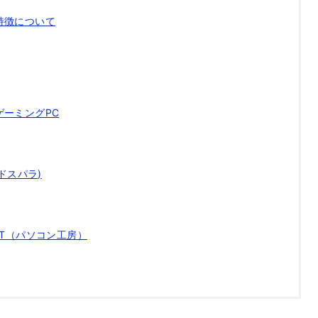
ム性と特徴について
すすめゲーミングPC
 (ドスパラ)
ERBET（パソコン工房）