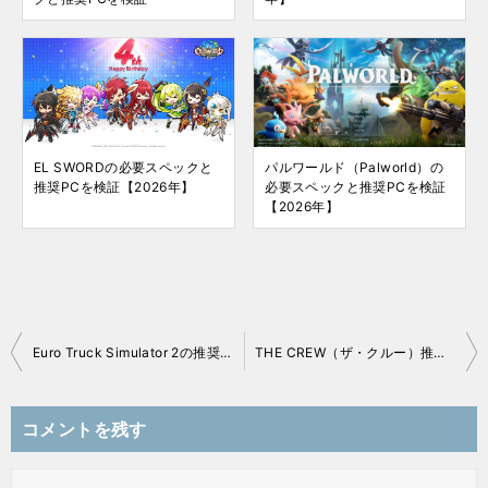
EL SWORDの必要スペックと
パルワールド（Palworld）の
推奨PCを検証【2026年】
必要スペックと推奨PCを検証
【2026年】
Euro Truck Simulator 2の推奨スペックを検証【2026年】
THE CREW（ザ・クルー）推奨ゲーミングPC紹介と必要スペック解説 | ゲーム推奨レースカテゴリー
投
稿
コメントを残す
ナ
ビ
ゲ