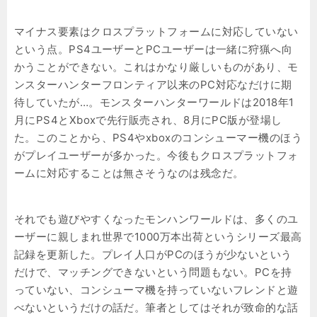
マイナス要素はクロスプラットフォームに対応していない
という点。PS4ユーザーとPCユーザーは一緒に狩猟へ向
かうことができない。これはかなり厳しいものがあり、モ
ンスターハンターフロンティア以来のPC対応なだけに期
待していたが…。モンスターハンターワールドは2018年1
月にPS4とXboxで先行販売され、8月にPC版が登場し
た。このことから、PS4やxboxのコンシューマー機のほう
がプレイユーザーが多かった。今後もクロスプラットフォ
ームに対応することは無さそうなのは残念だ。
それでも遊びやすくなったモンハンワールドは、多くのユ
ーザーに親しまれ世界で1000万本出荷というシリーズ最高
記録を更新した。プレイ人口がPCのほうが少ないという
だけで、マッチングできないという問題もない。PCを持
っていない、コンシューマ機を持っていないフレンドと遊
べないというだけの話だ。筆者としてはそれが致命的な話