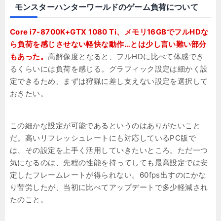
モンスターハンターワールドのゲーム負荷について
Core i7-8700K+GTX 1080 Ti、メモリ16GBでフルHDな
ら負荷を感じさせない軽快な動作…とは少し言い難い部分
もあった。
高解像度となると、フルHDに比べて体感でき
るくらいには負荷を感じる。グラフィック設定は細かく設
定できるため、まずは狩猟に差し支えない設定を選択して
おきたい。
この細かな設定が可能であるというのはありがたいこと
だ。高いリフレッシュレートにも対応しているPC版で
は、その設定を上手く活用していきたいところ。ただ一つ
気になるのは、先程の性能を持ってしても最高設定では安
定したフレームレートが得られない。60fps出すのにかな
り苦労したが、当初に比べてアップデートで多少軽減され
たのこと。