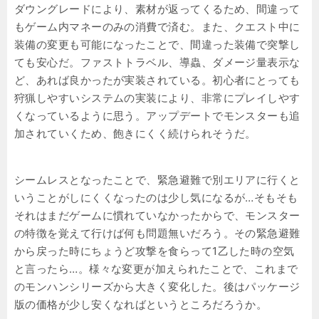
ダウングレードにより、素材が返ってくるため、間違って
もゲーム内マネーのみの消費で済む。また、クエスト中に
装備の変更も可能になったことで、間違った装備で突撃し
ても安心だ。ファストトラベル、導蟲、ダメージ量表示な
ど、あれば良かったが実装されている。初心者にとっても
狩猟しやすいシステムの実装により、非常にプレイしやす
くなっているように思う。アップデートでモンスターも追
加されていくため、飽きにくく続けられそうだ。
シームレスとなったことで、緊急避難で別エリアに行くと
いうことがしにくくなったのは少し気になるが…そもそも
それはまだゲームに慣れていなかったからで、モンスター
の特徴を覚えて行けば何も問題無いだろう。その緊急避難
から戻った時にちょうど攻撃を食らって1乙した時の空気
と言ったら…。様々な変更が加えられたことで、これまで
のモンハンシリーズから大きく変化した。後はパッケージ
版の価格が少し安くなればというところだろうか。