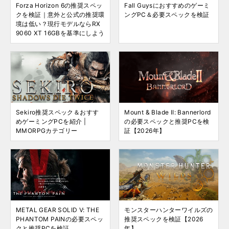
Forza Horizon 6の推奨スペッ
Fall Guysにおすすめのゲーミ
クを検証｜意外と公式の推奨環
ングPC＆必要スペックを検証
境は低い？現行モデルならRX
9060 XT 16GBを基準にしよう
Sekiro推奨スペック＆おすす
Mount & Blade II: Bannerlord
めゲーミングPCを紹介 |
の必要スペックと推奨PCを検
MMORPGカテゴリー
証【2026年】
METAL GEAR SOLID V: THE
モンスターハンターワイルズの
PHANTOM PAINの必要スペッ
推奨スペックを検証【2026
クと推奨PCを検証
年】