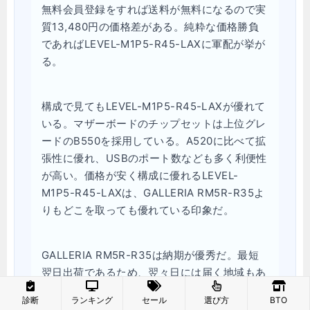
無料会員登録をすれば送料が無料になるので実
質13,480円の価格差がある。純粋な価格勝負
であればLEVEL-M1P5-R45-LAXに軍配が挙が
る。
構成で見てもLEVEL-M1P5-R45-LAXが優れて
いる。マザーボードのチップセットは上位グレ
ードのB550を採用している。A520に比べて拡
張性に優れ、USBのポート数なども多く利便性
が高い。価格が安く構成に優れるLEVEL-
M1P5-R45-LAXは、GALLERIA RM5R-R35よ
りもどこを取っても優れている印象だ。
GALLERIA RM5R-R35は納期が優秀だ。最短
翌日出荷であるため、翌々日には届く地域もあ
る。LEVEL-M1P5-R45-LAXは2～7日後に出荷
診断
ランキング
セール
選び方
BTO
だ。GALLERIA RM5R-R35と比べると少し遅