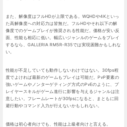
また、解像度はフルHDが上限である。WQHDや4Kといっ
た高解像度への対応力は皆無だ。フルHDやそれ以下の解
像度でのゲームプレイが推奨される性能だ。価格が安い反
面、性能も相応に低い。幅広いジャンルのゲームをプレイ
するなら、GALLERIA RM5R-R35では実現困難かもしれな
い。
性能が不足していても動作しないわけではない。30fps程
度でよければ最新のゲームもプレイは可能だ。PvP要素の
強いゲームやノンターゲティング方式のPvEのように、プ
レイヤースキルがゲーム進行に影響を与えるジャンルは注
意したい。フレームレートが30fpsになると、まともに回
避行動やコマンド入力が行えないかもしれない。
価格は初心者向けでも、性能は上級者向けと言える。