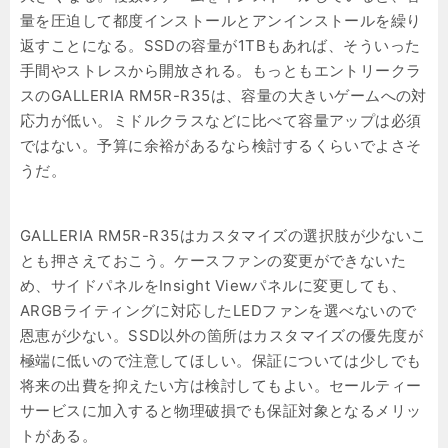
量を圧迫して都度インストールとアンインストールを繰り
返すことになる。SSDの容量が1TBもあれば、そういった
手間やストレスから開放される。もっともエントリークラ
スのGALLERIA RM5R-R35は、容量の大きいゲームへの対
応力が低い。ミドルクラスなどに比べて容量アップは必須
ではない。予算に余裕があるなら検討するくらいでよさそ
うだ。
GALLERIA RM5R-R35はカスタマイズの選択肢が少ないこ
とも押さえておこう。ケースファンの変更ができないた
め、サイドパネルをInsight Viewパネルに変更しても、
ARGBライティングに対応したLEDファンを選べないので
恩恵が少ない。SSD以外の箇所はカスタマイズの優先度が
極端に低いので注意してほしい。保証については少しでも
将来の出費を抑えたい方は検討してもよい。セールティー
サービスに加入すると物理破損でも保証対象となるメリッ
トがある。