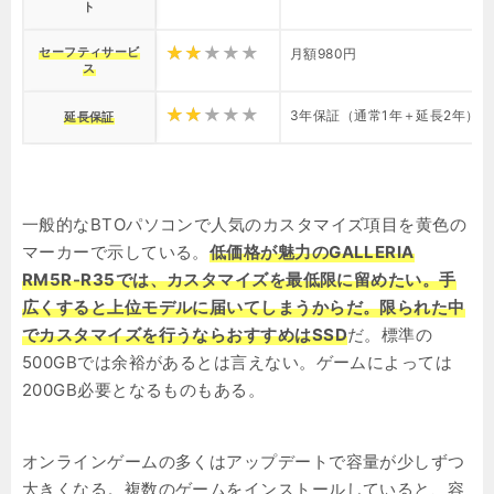
ト
セーフティサービ
月額980円
ス
3年保証（通常1年＋延長2年）+10
延長保証
一般的なBTOパソコンで人気のカスタマイズ項目を黄色の
マーカーで示している。
低価格が魅力のGALLERIA
RM5R-R35では、カスタマイズを最低限に留めたい。手
広くすると上位モデルに届いてしまうからだ。限られた中
でカスタマイズを行うならおすすめはSSD
だ。標準の
500GBでは余裕があるとは言えない。ゲームによっては
200GB必要となるものもある。
オンラインゲームの多くはアップデートで容量が少しずつ
大きくなる。複数のゲームをインストールしていると、容