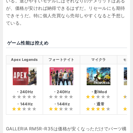
いる。選びやすいモデルにはそれなりのデメリットはある
が、価格が安ければ納得できるはずだ。リセールにも期待
できそうだ。特に個人売買なら売却しやすくなると予想し
ている。
ゲーム性能は控えめ
Apex Legends
フォートナイト
マイクラ
モンハ
・240Hz
・240Hz
・影Mod
・1
・144Hz
・144Hz
・通常
・
GALLERIA RM5R-R35は価格が安くなっただけでパーツ構