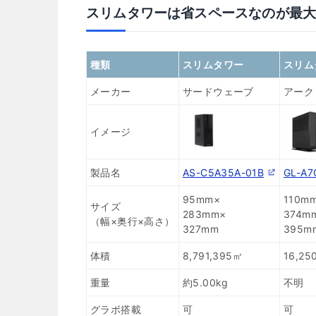
スリムタワーは省スペースなのが最
種類
スリムタワー
スリム
メーカー
サードウェーブ
アーク
イメージ
製品名
AS-C5A35A-01B
GL-A7
95mm×
110m
サイズ
283mm×
374m
（幅×奥行×高さ）
327mm
395m
体積
8,791,395㎥
16,25
重量
約5.00kg
不明
グラボ搭載
可
可