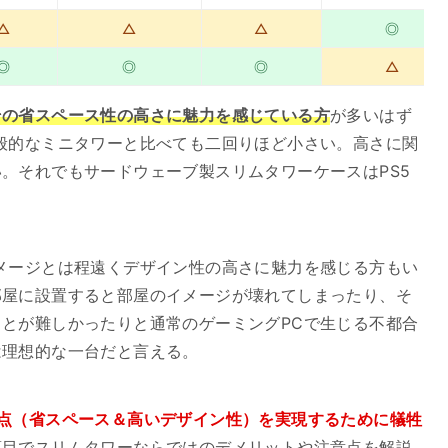
△
△
△
◎
◎
◎
◎
△
その省スペース性の高さに魅力を感じている方
が多いはず
般的なミニタワーと比べても二回りほど小さい。高さに関
。それでもサードウェーブ製スリムタワーケースはPS5
メージとは程遠くデザイン性の高さに魅力を感じる方もい
部屋に設置すると部屋のイメージが壊れてしまったり、そ
とが難しかったりと通常のゲーミングPCで生じる不都合
は理想的な一台だと言える。
点（省スペース＆高いデザイン性）を実現するために犠牲
項目でスリムタワーならではのデメリットや注意点を解説