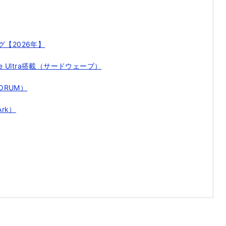
【2026年】
 Core Ultra搭載（サードウェーブ）
 FORUM）
Ark）