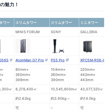
大の魅力！
タワー
スリムタワー
スリムタワー
ミニタワー
MINIS FORUM
SONY
GALLERIA
G56S
AtomMan G7 Pro
PS5 Pro
XPC5M-R56-GD
m×
80mm×
104mm×
220mm×
m×
260mm×
260mm×
442mm×
m
398mm
390mm
443mm
0,300㎥
8,278,400㎥
10,545,600m㎥
43,077,320㎥
約2.62kg
約3.90kg～
約14.0kg
可
–
可