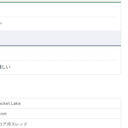
い
は難しい
ocket Lake
4nm
コア/6スレッド