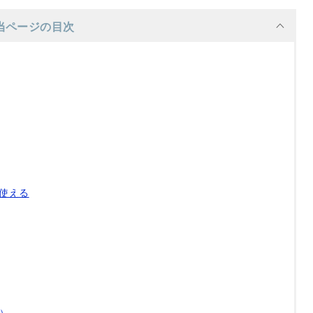
当ページの目次
も使える
-）