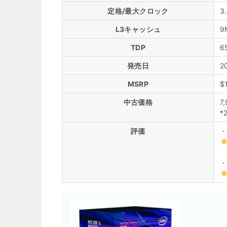
定格/最大クロック
3
L3キャッシュ
9
TDP
6
発売日
2
MSRP
$
中古価格
7
*
評価
・
・