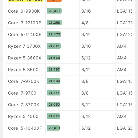
Core i9-9900K
8/16
LGA1151 
23,435
Core i3-12100F
4/8
LGA1700
23,258
Core i5-11400F
6/12
LGA1200
22,473
Ryzen 7 3700X
8/16
AM4
21,811
Ryzen 5 3600X
6/12
AM4
21,664
Ryzen 5 3600
6/12
AM4
21,467
Core i7-9700K
8/8
LGA1151 
21,394
Core i7-9700
8/8
LGA1151 
21,271
Core i7-8700K
6/12
LGA1151 
21,050
Ryzen 5 4500
6/12
AM4
21,026
Core i5-10400F
6/12
LGA1200
20,601