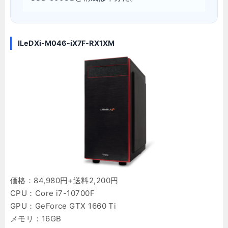
ILeDXi-M046-iX7F-RX1XM
価格：84,980円+送料2,200円
CPU：Core i7-10700F
GPU：GeForce GTX 1660 Ti
メモリ：16GB