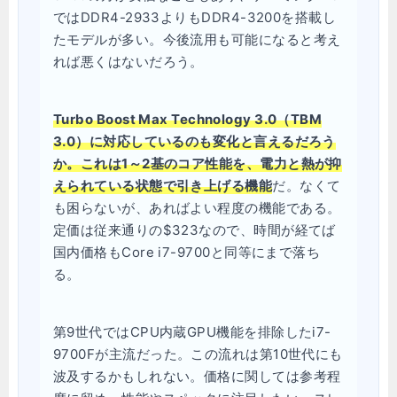
ではDDR4-2933よりもDDR4-3200を搭載し
たモデルが多い。今後流用も可能になると考え
れば悪くはないだろう。
Turbo Boost Max Technology 3.0（TBM
3.0）に対応しているのも変化と言えるだろう
か。これは1～2基のコア性能を、電力と熱が抑
えられている状態で引き上げる機能
だ。なくて
も困らないが、あればよい程度の機能である。
定価は従来通りの$323なので、時間が経てば
国内価格もCore i7-9700と同等にまで落ち
る。
第9世代ではCPU内蔵GPU機能を排除したi7-
9700Fが主流だった。この流れは第10世代にも
波及するかもしれない。価格に関しては参考程