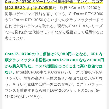
Core i7-10700のゲーミング性能を評価していく。スコア
は23,553とまずまずの数値
だ。現行のCore i3-12100と
同等のゲーミング性能を有している。GeForce RTX 3060
やGeForce RTX 3050ぐらいまでのグラフィックボードで
あれば十分バランスを取れる。現行のCore Ultraシリーズ
2から見れば5世代前のモデルながら現役として通用すると
考えてよい。
Core i7-10700の中古価格は25,980円～となる。CPU内
蔵グラフィックス非搭載のCore i7-10700Fなら23,980円
から購入可能だ。コスパ指標的にはそこまで高い数値では
ない。
Intel製CPUの中でもCore i7シリーズは価格が下が
りづらい。性能の高さと人気の高さが要因ではないかと思
う。そういう意味では唯一無二の存在だ。コストパフォー
マンスを重視するなら同じLGA1200ソケットのCore i5-
11400Fがよいだろう。