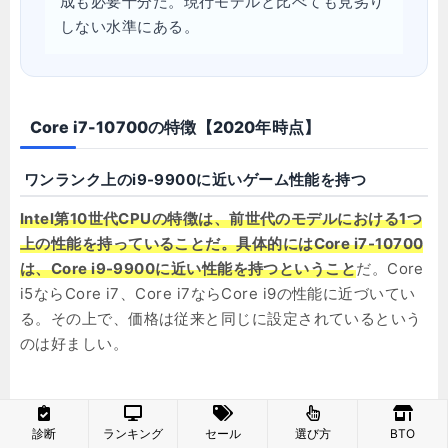
成も必要十分だ。現行モデルと比べても見劣り
しない水準にある。
Core i7-10700の特徴【2020年時点】
ワンランク上のi9-9900に近いゲーム性能を持つ
Intel第10世代CPUの特徴は、前世代のモデルにおける1つ
上の性能を持っていることだ。具体的にはCore i7-10700
は、Core i9-9900に近い性能を持つということ
だ。Core
i5ならCore i7、Core i7ならCore i9の性能に近づいてい
る。その上で、価格は従来と同じに設定されているという
のは好ましい。
そのため、コストパフォーマンスは第9世代の比ではな
い。Core i7-10700がCore i9-9900に近いゲーム性能と
診断
ランキング
セール
選び方
BTO