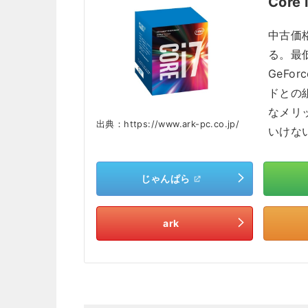
Core 
中古価格
る。最低
GeFo
ドとの
なメリ
出典：https://www.ark-pc.co.jp/
いけな
じゃんぱら
ark