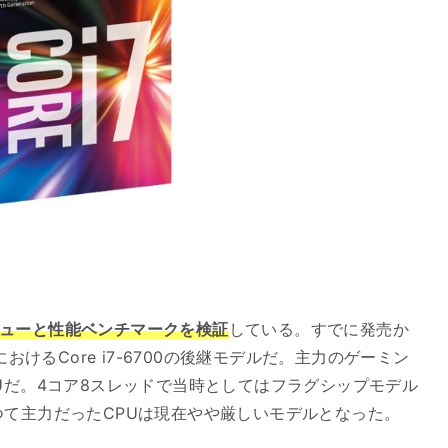
クレビューと性能ベンチマークを検証
している。すでに発売か
におけるCore i7-6700の後継モデルだ。主力のゲーミン
Uだ。4コア8スレッドで当時としてはフラグシップモデル
つて主力だったCPUは現在やや厳しいモデルとなった。