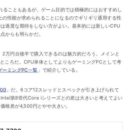
されることもあるが、ゲーム目的では積極的にはおすすめし
00以上の性能が求められることになるのでギリギリ通用する性
は過度な期待をしない方がよい。基本的には新しいCPU
観点からも明らかだ。
。2万円台後半で購入できるのは魅力的だろう。メインと
いったところだ。CPU単体としてよりもゲーミングPCとして考
中古ゲーミングPC一覧
」で紹介している。
700
」だ。6コア12スレッドとスペックが引き上げられて
tel第8世代Core iシリーズとの差は大きいと考えてよい
格差が4,500円とやや大きい。