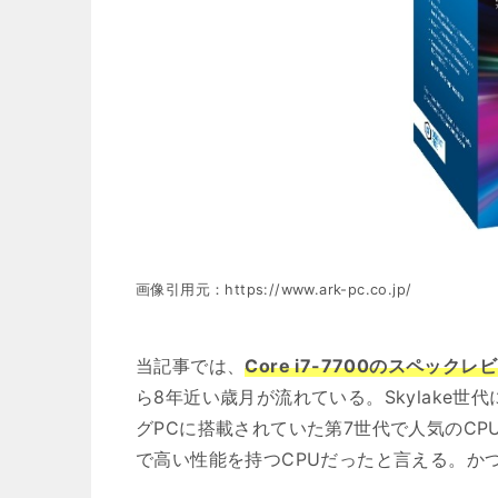
画像引用元：https://www.ark-pc.co.jp/
当記事では、
Core i7-7700のスペッ
ら8年近い歳月が流れている。Skylake世代
グPCに搭載されていた第7世代で人気のCP
で高い性能を持つCPUだったと言える。か