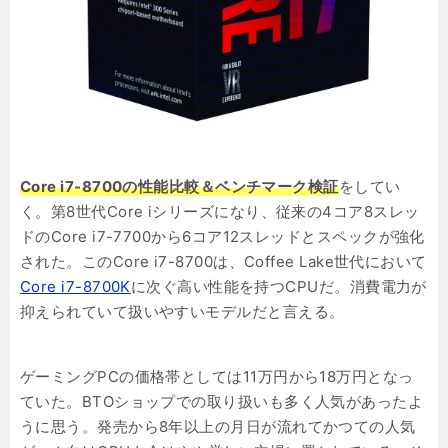
Core i7-8700の性能比較＆ベンチマーク検証
をしてい
く。第8世代Core iシリーズになり、従来の4コア8スレッ
ドのCore i7-7700から6コア12スレッドとスペックが強化
された。このCore i7-8700は、Coffee Lake世代において
Core i7-8700K
に次ぐ高い性能を持つCPUだ。消費電力が
抑えられていて扱いやすいモデルだと言える。
ゲーミングPCの価格帯としては11万円から18万円となっ
ていた。BTOショップでの取り扱いも多く人気があったよ
うに思う。発売から8年以上の月日が流れてかつての人気