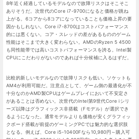
8年近く経過しているモデルなので故障リスクはそこそこ
ありそうだ。次世代のCore i7-9700になると価格が跳ね
上がる。6コアから8コアになっていることも価格上昇の要
因かもしれない。Core i7-8700はコストパフォーマンス
的には悪くない。コア・スレッドの差があるもののゲーム
性能はそこまで大きく変わらない。AMDのRyzen 5 4500
も同性能帯では高いコストパフォーマンスを誇る。Intel製
CPUにこだわりがないのであれば十分候補に入るはずだ。
比較的新しいモデルなので故障リスクも低い。ソケットも
AM4が利用可能だ。注意点として、ゲーム側の最適化が不
十分なのかAMD製CPUはゲームプレイにおいて不安定さ
があることは否めない。次世代のIntel第9世代Core iシリ
ーズ以降はグラフィックス非搭載（Fモデル）が選択でき
るようになった。通常モデルよりも価格が安くグラフィッ
クボード搭載が前提のゲーミングPCでは魅力的な選択肢
となる。例えば、Core i5-10400Fなら10,980円～購入可