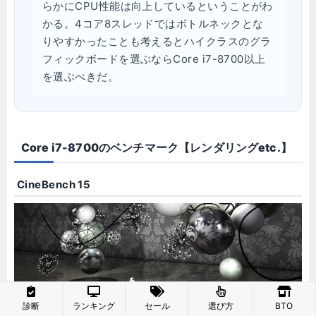
らかにCPU性能は向上しているということがわ
かる。4コア8スレッドではボトルネックとな
りやすかったことも考えるとハイクラスのグラ
フィックボードを選ぶならCore i7-8700以上
を選ぶべきだ。
Core i7-8700のベンチマーク【レンダリングetc.】
CineBench 15
診断
ランキング
セール
選び方
BTO