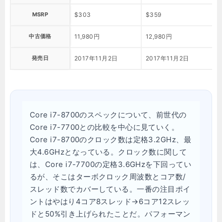
MSRP
$303
$359
$
中古価格
11,980円
12,980円
1
発売日
2017年11月2日
2017年11月2日
2
Core i7-8700のスペックについて、前世代の
Core i7-7700との比較を中心に見ていく。
Core i7-8700のクロック数は定格3.2GHz、最
大4.6GHzとなっている。クロック数に関して
は、Core i7-7700の定格3.6GHzを下回ってい
るが、そこはターボクロック周波数とコア数/
スレッド数でカバーしている。一番の注目ポイ
ントはやはり4コア8スレッド→6コア12スレッ
ドと50%引き上げられたことだ。パフォーマン