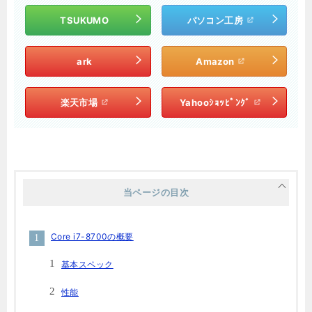
TSUKUMO
パソコン工房
ark
Amazon
楽天市場
Yahooｼｮｯﾋﾟﾝｸﾞ
当ページの目次
Core i7-8700の概要
基本スペック
性能