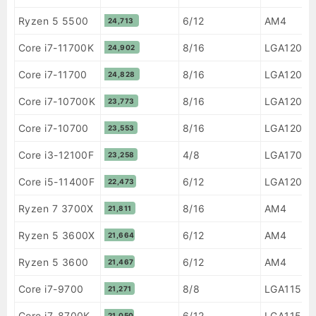
Ryzen 5 5500
6/12
AM4
24,713
Core i7-11700K
8/16
LGA1200
24,902
Core i7-11700
8/16
LGA1200
24,828
Core i7-10700K
8/16
LGA1200
23,773
Core i7-10700
8/16
LGA1200
23,553
Core i3-12100F
4/8
LGA1700
23,258
Core i5-11400F
6/12
LGA1200
22,473
Ryzen 7 3700X
8/16
AM4
21,811
Ryzen 5 3600X
6/12
AM4
21,664
Ryzen 5 3600
6/12
AM4
21,467
Core i7-9700
8/8
LGA1151 
21,271
Core i7-8700K
6/12
LGA1151 
21,050