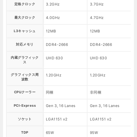
定格クロック
3.2GHz
3.7GHz
3
最大クロック
4.0GHz
4.7GHz
4
L3キャッシュ
12MB
12MB
8
対応メモリ
DDR4-2666
DDR4-2666
D
内蔵グラフィック
UHD 630
UHD 630
H
ス
グラフィックス周
1.20GHz
1.20GHz
1
波数
CPUクーラー
同梱
非同梱
PCI-Express
Gen 3, 16 Lanes
Gen 3, 16 Lanes
G
ソケット
LGA1151 v2
LGA1151 v2
L
TDP
65W
95W
6