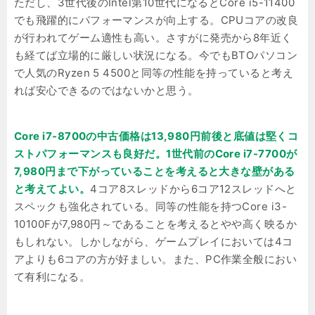
ただし、3世代後のIntel第10世代になるとCore i5-11400
でも飛躍的にパフォーマンスが向上する。CPUコアの改良
が行われてゲーム適性も高い。さすがに発売から8年近く
も経てば立場的に厳しい状況になる。今でもBTOパソコン
で人気のRyzen 5 4500と同等の性能を持っていると考え
れば安心できるのではないかと思う。
Core i7-8700の中古価格は13,980円前後と底値は堅くコ
ストパフォーマンスも良好だ。1世代前のCore i7-7700が
7,980円まで下がっていることを考えると大きな壁がある
と考えてよい。
4コア8スレッドから6コア12スレッドへと
スペックも強化されている。同等の性能を持つCore i3-
10100Fが7,980円～であることを考えるとやや高く映るか
もしれない。しかしながら、ゲームプレイにおいては4コ
アよりも6コアの方が好ましい。また、PC作業全般におい
て有利になる。