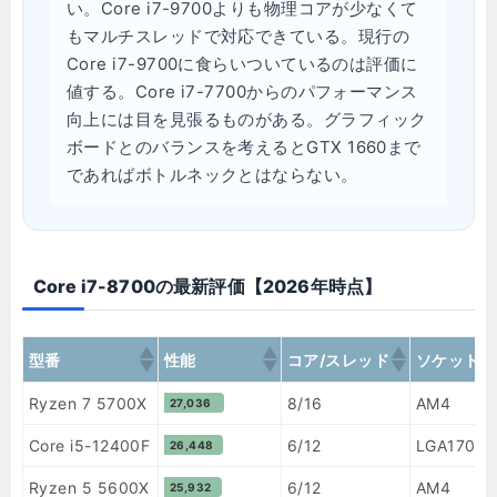
い。Core i7-9700よりも物理コアが少なくて
もマルチスレッドで対応できている。現行の
Core i7-9700に食らいついているのは評価に
値する。Core i7-7700からのパフォーマンス
向上には目を見張るものがある。グラフィック
ボードとのバランスを考えるとGTX 1660まで
であればボトルネックとはならない。
Core i7-8700の最新評価【2026年時点】
型番
性能
コア/スレッド
ソケット
型番
性能
コア/スレッド
ソケット
Ryzen 7 5700X
8/16
AM4
27,036
Core i5-12400F
6/12
LGA1700
26,448
Ryzen 5 5600X
6/12
AM4
25,932