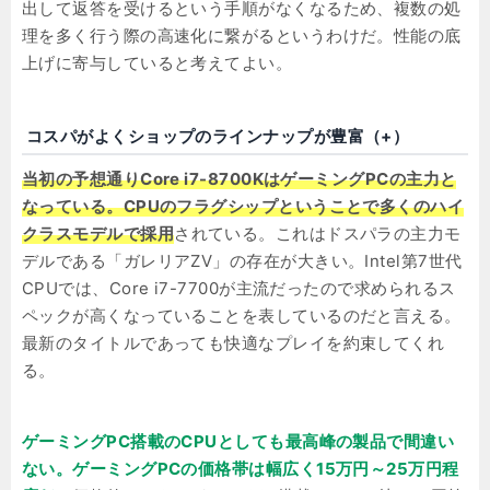
出して返答を受けるという手順がなくなるため、複数の処
理を多く行う際の高速化に繋がるというわけだ。性能の底
上げに寄与していると考えてよい。
コスパがよくショップのラインナップが豊富（+）
当初の予想通りCore i7-8700KはゲーミングPCの主力と
なっている。CPUのフラグシップということで多くのハイ
クラスモデルで採用
されている。これはドスパラの主力モ
デルである「ガレリアZV」の存在が大きい。Intel第7世代
CPUでは、Core i7-7700が主流だったので求められるス
ペックが高くなっていることを表しているのだと言える。
最新のタイトルであっても快適なプレイを約束してくれ
る。
ゲーミングPC搭載のCPUとしても最高峰の製品で間違い
ない。ゲーミングPCの価格帯は幅広く15万円～25万円程