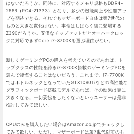
はないだろうか。同時に、対応するメモリ規格もDDR4-
2666（PC4-21333）となり、多少の機能向上や性能アッ
プを期待できる。それでもマザーボード自体は第7世代の
ものと大きな変化はない。本命はしばらく後に登場する
Z390だろうか。安価なチップセットだとオーバークロッ
クに対応できずCore i7-8700Kを選ぶ理由がない。
新しくゲーミングPCの購入を考えているのであれば、ト
ップクラスの性能を誇るi7-8700K搭載のゲーミングPCを
選んで後悔することはないだろう。これまで、i7-7700K
ではボトルネックとなっていたGTX1080Tiなどの高性能な
グラフィックボード搭載モデルであれば、その効果は更に
大きくなる。一切妥協をしたくないというユーザーは是非
検討してみてほしい。
CPUのみを購入したい場合はAmazon.co.jpでチェックし
てみて欲しい。ただし、マザーボードは第7世代以前のも