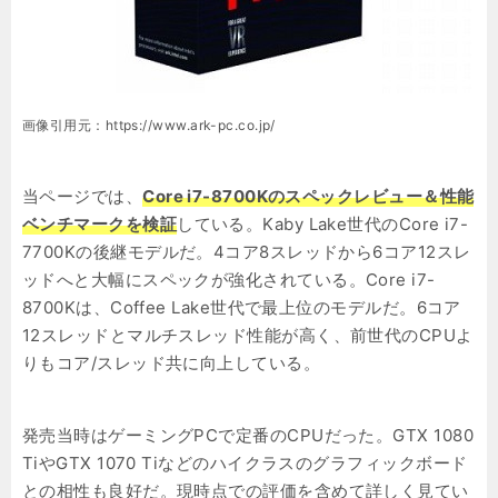
画像引用元：https://www.ark-pc.co.jp/
当ページでは、
Core i7-8700Kのスペックレビュー＆性能
ベンチマークを検証
している。Kaby Lake世代のCore i7-
7700Kの後継モデルだ。4コア8スレッドから6コア12スレ
ッドへと大幅にスペックが強化されている。Core i7-
8700Kは、Coffee Lake世代で最上位のモデルだ。6コア
12スレッドとマルチスレッド性能が高く、前世代のCPUよ
りもコア/スレッド共に向上している。
発売当時はゲーミングPCで定番のCPUだった。GTX 1080
TiやGTX 1070 Tiなどのハイクラスのグラフィックボード
との相性も良好だ。現時点での評価を含めて詳しく見てい