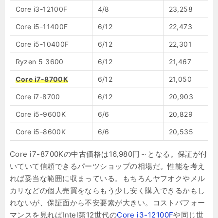
Core i3-12100F
4/8
23,258
Core i5-11400F
6/12
22,473
Core i5-10400F
6/12
22,301
Ryzen 5 3600
6/12
21,467
Core i7-8700K
6/12
21,050
Core i7-8700
6/12
20,903
Core i5-9600K
6/6
20,829
Core i5-8600K
6/6
20,535
Core i7-8700Kの中古価格は16,980円～となる。保証が付
いていて信頼できるパーツショップの相場だ。性能を考え
れば妥当な範囲に収まっている。もちろんヤフオクやメル
カリなどの個人売買をならもう少し安く購入できるかもし
れないが、保証面から不安要素が大きい。コストパフォー
マンスを見ればIntel第12世代の
Core i3-12100F
や同じ世