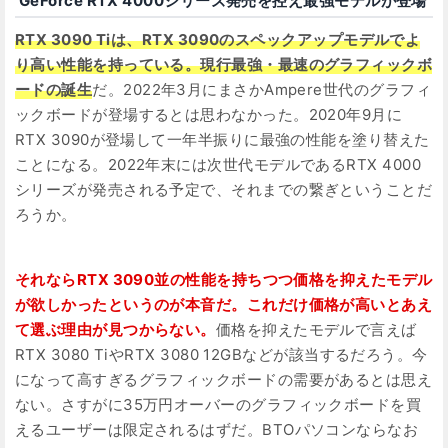
GeForce RTX 4000シリーズ発売を控え最強モデルが登場
RTX 3090 Tiは、RTX 3090のスペックアップモデルでよ
り高い性能を持っている。現行最強・最速のグラフィックボ
ードの誕生
だ。2022年3月にまさかAmpere世代のグラフィ
ックボードが登場するとは思わなかった。2020年9月に
RTX 3090が登場して一年半振りに最強の性能を塗り替えた
ことになる。2022年末には次世代モデルであるRTX 4000
シリーズが発売される予定で、それまでの繋ぎということだ
ろうか。
それならRTX 3090並の性能を持ちつつ価格を抑えたモデル
が欲しかったというのが本音だ。これだけ価格が高いとあえ
て選ぶ理由が見つからない。
価格を抑えたモデルで言えば
RTX 3080 TiやRTX 3080 12GBなどが該当するだろう。今
になって高すぎるグラフィックボードの需要があるとは思え
ない。さすがに35万円オーバーのグラフィックボードを買
えるユーザーは限定されるはずだ。BTOパソコンならなお