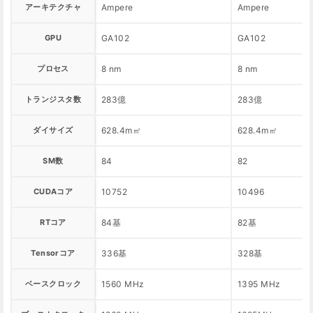
アーキテクチャ
Ampere
Ampere
GPU
GA102
GA102
プロセス
8 nm
8 nm
トランジスタ数
283億
283億
ダイサイズ
628.4m㎡
628.4m㎡
SM数
84
82
CUDAコア
10752
10496
RTコア
84基
82基
Tensorコア
336基
328基
ベースクロック
1560 MHz
1395 MHz