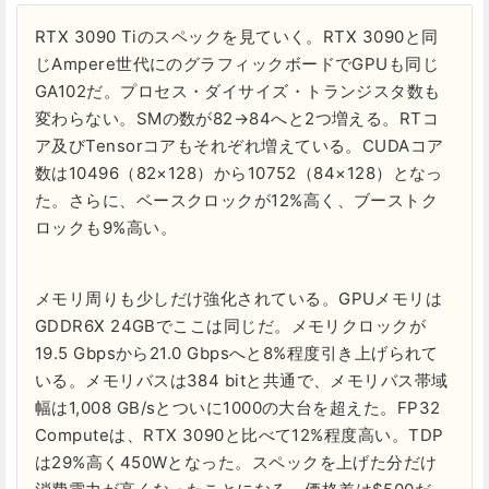
RTX 3090 Tiのスペックを見ていく。RTX 3090と同
じAmpere世代にのグラフィックボードでGPUも同じ
GA102だ。プロセス・ダイサイズ・トランジスタ数も
変わらない。SMの数が82→84へと2つ増える。RTコ
ア及びTensorコアもそれぞれ増えている。CUDAコア
数は10496（82×128）から10752（84×128）となっ
た。さらに、ベースクロックが12%高く、ブーストク
ロックも9%高い。
メモリ周りも少しだけ強化されている。GPUメモリは
GDDR6X 24GBでここは同じだ。メモリクロックが
19.5 Gbpsから21.0 Gbpsへと8%程度引き上げられて
いる。メモリバスは384 bitと共通で、メモリバス帯域
幅は1,008 GB/sとついに1000の大台を超えた。FP32
Computeは、RTX 3090と比べて12%程度高い。TDP
は29%高く450Wとなった。スペックを上げた分だけ