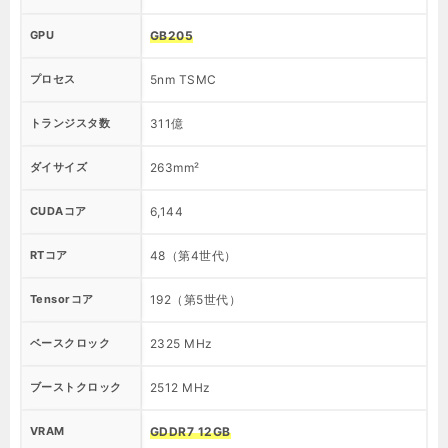
GPU
GB205
G
プロセス
5nm TSMC
5
トランジスタ数
311億
2
ダイサイズ
263mm²
1
CUDAコア
6,144
4
RTコア
48（第4世代）
3
Tensorコア
192（第5世代）
1
ベースクロック
2325 MHz
2
ブーストクロック
2512 MHz
2
VRAM
GDDR7 12GB
G