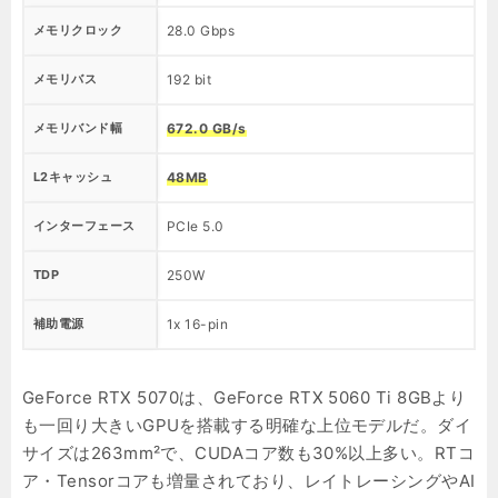
メモリクロック
28.0 Gbps
2
メモリバス
192 bit
12
メモリバンド幅
672.0 GB/s
4
L2キャッシュ
48MB
3
インターフェース
PCIe 5.0
P
TDP
250W
1
補助電源
1x 16-pin
1
GeForce RTX 5070は、GeForce RTX 5060 Ti 8GBより
も一回り大きいGPUを搭載する明確な上位モデルだ。ダイ
サイズは263mm²で、CUDAコア数も30%以上多い。RTコ
ア・Tensorコアも増量されており、レイトレーシングやAI