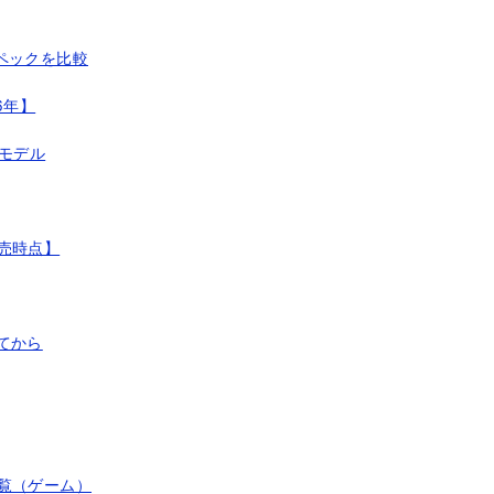
0とスペックを比較
26年】
スモデル
【発売時点】
てから
ク一覧（ゲーム）