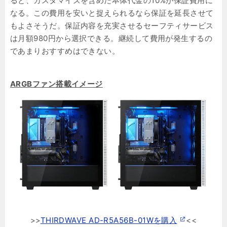
ると、カスタマイズを含めた本体代金の10%が保証費用に
なる。この費用を安いと捉えられるなら保証を延長させて
もよさそうだ。保証内容を充実させるセーフティサービス
は月額980円から選択できる。継続して費用が発生するの
であまりおすすめはできない。
ARGBファン搭載イメージ
>>
THIRDWAVE AD-R5A56B-01Wを購入
<<