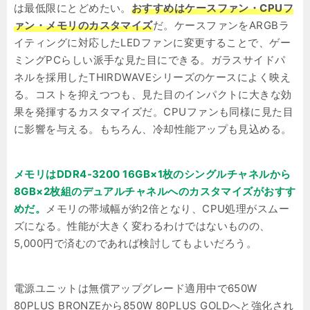
は最低限にとどめたい。
おすすめはケースファン・CPUフ
ァン・メモリのカスタマイズ
だ。ケースファンをARGBラ
イティングに対応したLEDファンに変更することで、ゲー
ミングPCらしい派手な見た目にできる。ガラスサイドパ
ネルを採用したTHIRDWAVEシリーズのケースによく映え
る。コストを抑えつつも、見た目のインパクトに大きな効
果を発揮するカスタマイズだ。CPUファンも同様に見た目
に影響を与える。もちろん、冷却性能アップも見込める。
メモリはDDR4-3200 16GB×1枚のシングルチャネルから
8GB×2枚組のデュアルチャネルへのカスタマイズがおすす
めだ。
メモリの帯域幅が約2倍となり、CPU処理がスムー
ズになる。性能が大きく変わるわけではないものの、
5,000円で済むのであれば検討してもよいだろう。
電源ユニットは無償アップグレード適用中で650W
80PLUS BRONZEから850W 80PLUS GOLDへと強化され