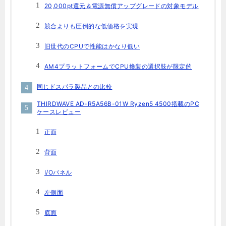
20,000pt還元＆電源無償アップグレードの対象モデル
競合よりも圧倒的な低価格を実現
旧世代のCPUで性能はかなり低い
AM4プラットフォームでCPU換装の選択肢が限定的
同じドスパラ製品との比較
THIRDWAVE AD-R5A56B-01W Ryzen5 4500搭載のPC
ケースレビュー
正面
背面
I/Oパネル
左側面
底面