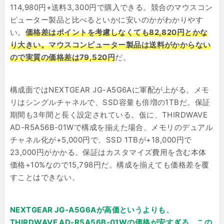
114,980円+送料3,300円で購入できる。競合のマウスコン
ピューター製品と比べるといかに安いのかがわかりやす
い。
価格差はポイントを考慮しなくても82,820円とかな
り大きい。マウスコンピューター製品は送料がかからない
ので実質の価格差は79,520円
だ。
構成面ではNEXTGEAR JG-A5G6Aに軍配が上がる。メモ
リはシングルチャネルで、SSD容量も倍増の1TBだ。保証
期間も3年間と長く設定されている。仮に、THIRDWAVE
AD-R5A56B-01Wで構成を揃えた場合、メモリのデュアル
チャネル化が+5,000円で、SSD 1TBが+18,000円で
23,000円がかかる。保証はカスタマイズ費用を含む本体
価格+10%なので15,798円だ。構成を揃えても価格差を覆
すことはできない。
NEXTGEAR JG-A5G6Aが高価というよりも、
THIRDWAVE AD-R5A56B-01Wの価格が安すぎる。この