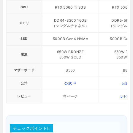
GPU
RTX 5060 Ti 8GB
RTX 5060 T
DDR4-3200 16GB
DDR5-5600
メモリ
（シングルチャネル）
（シングルチ
SSD
500GB Gen4 NVMe
500GB Gen
650W BRONZE
650W BR
電源
850W GOLD
850W G
マザーボード
B550
B860
公式
公式
公式
レビュー
当ページ
レビュ
チェックポイント!!