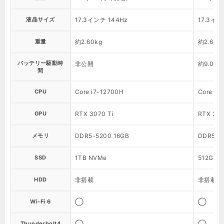
液晶サイズ
17.3インチ 144Hz
17.3イン
重量
約2.60kg
約2.62k
バッテリー駆動時
非公開
約9.0時
間
CPU
Core i7-12700H
Core i7
GPU
RTX 3070 Ti
RTX 30
メモリ
DDR5-5200 16GB
DDR5-5
SSD
1TB NVMe
512GB 
HDD
非搭載
非搭載
Wi-Fi 6
◯
◯
Thunderbolt4
◯
◯