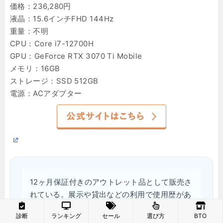
価格：236,280円
液晶：15.6インチFHD 144Hz
重量：不明
CPU：Core i7-12700H
GPU：GeForce RTX 3070 Ti Mobile
メモリ：16GB
ストレージ：SSD 512GB
電源：ACアダプター
12ヶ月保証付きのアウトレット品として販売さ
れている。展示や貸出などの利用で使用歴があ
る点は押さえておこう。実質中古品と考えても
診断
ランキング
セール
選び方
BTO
よさそうだ。Core i7-12700H×GeForce RTX