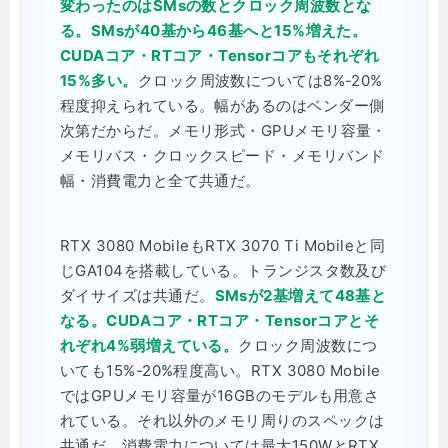
変わったのはSMsの数とクロック周波数とな
る。SMsが40基から46基へと15%増えた。
CUDAコア・RTコア・Tensorコアもそれぞれ
15%多い。
クロック周波数については8%-20%
程度抑えられている。幅があるのはベンダー側
次第だからだ。メモリ形式・GPUメモリ容量・
メモリバス・クロックスピード・メモリバンド
幅・消費電力と全て共通だ。
RTX 3080 MobileもRTX 3070 Ti Mobileと同
じGA104を搭載している。トランジスタ数及び
ダイサイズは共通だ。
SMsが2基増えて48基と
なる。CUDAコア・RTコア・Tensorコアとそ
れぞれ4%弱増えている。
クロック周波数につ
いても15%-20%程度高い。RTX 3080 Mobile
ではGPUメモリ容量が16GBのモデルも用意さ
れている。それ以外のメモリ周りのスペックは
共通だ。消費電力については最大150WとRTX