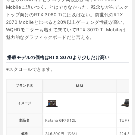
Mobileに追いつくことはできなかった。残念ながらデスク
トップ向けのRTX 3060 Tiには及ばない。前世代のRTX
2070 Mobileと比べると20%以上ゲーミング性能が高い。
WQHDモニターも増えて来ていてRTX 3070 Ti Mobileは
魅力的なグラフィックボードだと言える。
搭載モデルの価格はRTX 3070より少しだけ高い
ブランド名
MSI
イメージ
製品名
Katana GF76 12U
TUF Gam
価格
246,800円（税込）
224,8