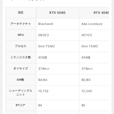
項目
RTX 5080
RTX 4080 S
アーキテクチャ
Blackwell
Ada Lovelace
GPU
GB203
AD103
プロセス
5nm TSMC
5nm TSMC
トランジスタ数
456億
459億
ダイサイズ
378m㎡
378m㎡
SM数
84/84
80/80
シェーディングユ
10,752
10,240
ニット
RTコア
84
80