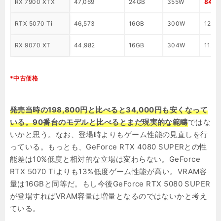
RX 7900 XTX
47,069
24GB
355W
84,9
RTX 5070 Ti
46,573
16GB
300W
129,
RX 9070 XT
44,982
16GB
304W
112,9
*中古価格
発売当時の198,800円と比べると34,000円も安くなって
いる。90番台のモデルと比べるとまだ現実的な範疇
ではな
いかと思う。なお、登場時よりもゲーム性能の見直しを行
っている。もっとも、GeForce RTX 4080 SUPERとの性
能差は10%低度と相対的な立場は変わらない。GeForce
RTX 5070 Tiよりも13%低度ゲーム性能が高い。VRAM容
量は16GBと同等だ。もし今後GeForce RTX 5080 SUPER
が登場すればVRAM容量は増量となるのではないかと考え
ている。