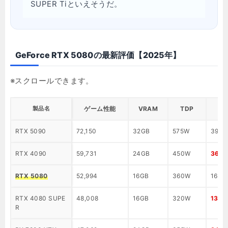
SUPER Tiといえそうだ。
GeForce RTX 5080の最新評価【2025年】
製品名
ゲーム性能
VRAM
TDP
RTX 5090
72,150
32GB
575W
399,
RTX 4090
59,731
24GB
450W
369,
RTX 5080
52,994
16GB
360W
164,
RTX 4080 SUPE
48,008
16GB
320W
139,
R