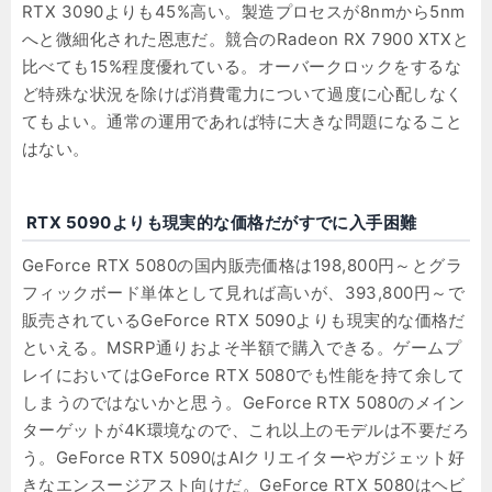
RTX 3090よりも45%高い。製造プロセスが8nmから5nm
へと微細化された恩恵だ。競合のRadeon RX 7900 XTXと
比べても15%程度優れている。オーバークロックをするな
ど特殊な状況を除けば消費電力について過度に心配しなく
てもよい。通常の運用であれば特に大きな問題になること
はない。
RTX 5090よりも現実的な価格だがすでに入手困難
GeForce RTX 5080の国内販売価格は198,800円～とグラ
フィックボード単体として見れば高いが、393,800円～で
販売されているGeForce RTX 5090よりも現実的な価格だ
といえる。MSRP通りおよそ半額で購入できる。ゲームプ
レイにおいてはGeForce RTX 5080でも性能を持て余して
しまうのではないかと思う。GeForce RTX 5080のメイン
ターゲットが4K環境なので、これ以上のモデルは不要だろ
う。GeForce RTX 5090はAIクリエイターやガジェット好
きなエンスージアスト向けだ。GeForce RTX 5080はヘビ