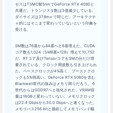
セスはTSMC製5nmでGeForce RTX 4080と
共通だ。トランジスタ数は3億減少している。
ダイサイズは378m㎡で同じだ。アーキテクチ
ャ的にはそこまで変わっていないという印象を
受ける。
SM数は76基から84基へと8基増えた。CUDA
コア数も1,024（SM8基×128）増えて10,752
だ。RTコア及びTensorコアもSMの分だけ増
量されている。クロック周波数も引き上げられ
た。ベースクロックが4%高く、ブーストクロ
ックも5%弱高い。GeForce RTX 5080を含む
Blackwell世代の強みはメモリ周りだろう。今
世代からはGDDR7へと強化された。VRAM容
量は16GBと変わっていない。メモリクロック
は22.4 Gbpsから30.0 Gbpsへと速くなった。
メモリバス256 bitと接続してメモリバンド幅