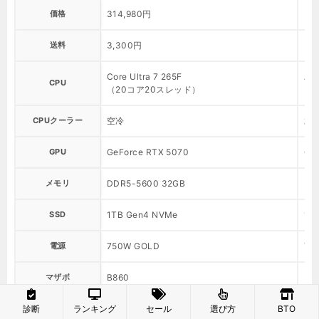
価格
314,980円
31
送料
3,300円
3,
Core Ultra 7 265F
AM
CPU
（20コア20スレッド）
（
CPUクーラー
空冷
水
GPU
GeForce RTX 5070
Ge
メモリ
DDR5-5600 32GB
DD
SSD
1TB Gen4 NVMe
1T
電源
750W GOLD
75
マザボ
B860
B6
診断
ランキング
セール
選び方
BTO
納期
最短翌日出荷
最