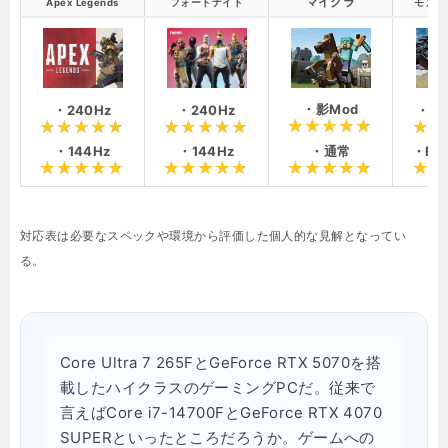
マイクラ
Apex Legends
フォートナイト
モンハ
・影Mod
・240Hz
・240Hz
・4K
・通常
・144Hz
・144Hz
・FHD
対応表は必要なスペックや環境から評価した個人的な見解となってい
る。
Core Ultra 7 265FとGeForce RTX 5070を搭
載したハイクラスのゲーミングPCだ。従来で
言えばCore i7-14700FとGeForce RTX 4070
SUPERといったところだろうか。ゲームへの