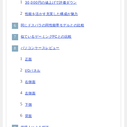
30,000円の値上げで評価ダウン
性能を活かす充実した構成が魅力
同じドスパラの同性能帯モデルとの比較
似ているゲーミングPCとの比較
パソコンケースレビュー
正面
I/Oパネル
右側面
左側面
下側
背面