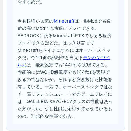
おすすめだ。
今も根強い人気の
Minecraft
は、影Modでも負
荷の高いModでも快適にプレイできる。
BEDROCKにあるMinecraft RTXでもある程度
プレイできるほどだ。はっきり言って
Minecraftをメインにするにはオーバースペッ
クだ。今年1番の話題作と言える
モンハンワイ
ルズ
は、最高設定でも144fpsを実現できる。
性能的にはWQHD解像度でも144fpsを実現で
きるのではないか。それほど突き抜けた性能を
有している。一方で、オーバースペックではな
く、高リフレッシュレートでのゲームプレイに
は、GALLERIA XA7C-R57クラスの性能はあっ
た方がよい。少し性能に余裕を持たせているも
のの、理想的な性能である。