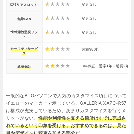
変更なし
拡張リアスロット1
変更なし
無線LAN
情報漏洩監視ソフ
変更なし
ト
セーフティサービ
月額980円
ス
3年保証（通常1年＋延長2年）+3
延長保証
一般的なBTOパソコンで人気のカスタマイズ項目について
イエローのマーカーで示している。GALLERIA XA7C-R57
は構成が充実しているため、あまりカスタマイズを行うメ
リットがない。
性能や利便性を支える箇所はすでに完成さ
れているという印象を受ける。おすすめできるのは、見た
目やデザインに変更を加える部分
だ。