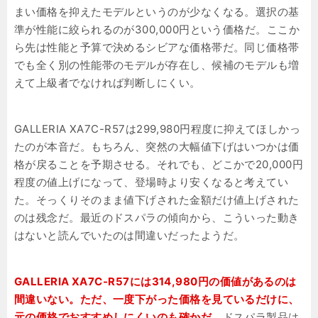
まい価格を抑えたモデルというのが少なくなる。選択の基
準が性能に絞られるのが300,000円という価格だ。ここか
ら先は性能と予算で決めるシビアな価格帯だ。同じ価格帯
でも全く別の性能帯のモデルが存在し、候補のモデルも増
えて上級者でなければ判断しにくい。
GALLERIA XA7C-R57は299,980円程度に抑えてほしかっ
たのが本音だ。もちろん、突然の大幅値下げはいつかは価
格が戻ることを予期させる。それでも、どこかで20,000円
程度の値上げになって、登場時より安くなると考えてい
た。そっくりそのまま値下げされた金額だけ値上げされた
のは残念だ。最近のドスパラの傾向から、こういった動き
はないと読んでいたのは間違いだったようだ。
GALLERIA XA7C-R57には314,980円の価値があるのは
間違いない。ただ、一度下がった価格を見ているだけに、
元の価格でおすすめしにくいのも確かだ。
ドスパラ製品は