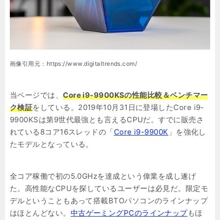
画像引用元：https://www.digitaltrends.com/
当ページでは、
Core i9-9900KSの性能比較＆ベンチマー
ク検証
をしている。2019年10月31日に登場したCore i9-
9900KSは第9世代最強とも言えるCPUだ。すでに販売さ
れている8コア16スレッドの「
Core i9-9900K
」を強化し
たモデルとなっている。
全コア稼働で初の5.0GHzを達成という偉業を成し遂げ
た。高性能なCPUを探しているユーザーは必見だ。限定モ
デルということもあって搭載BTOパソコンのラインナップ
はほとんどない。
中古ゲーミングPCのラインナップ
もほ