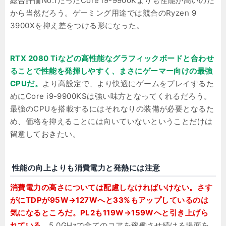
総合評価No.1だったCore i9-9900Kよりも性能が高いのだ
から当然だろう。ゲーミング用途では競合のRyzen 9
3900Xを抑え差をつける形になった。
RTX 2080 Tiなどの高性能なグラフィックボードと合わせ
ることで性能を発揮しやすく、まさにゲーマー向けの最強
CPUだ。
より高設定で、より快適にゲームをプレイするた
めにCore i9-9900KSは強い味方となってくれるだろう。
最強のCPUを搭載するにはそれなりの装備が必要となるた
め、価格を抑えることには向いていないということだけは
留意しておきたい。
性能の向上よりも消費電力と発熱には注意
消費電力の高さについては配慮しなければいけない。さす
がにTDPが95W→127Wへと33%もアップしているのは
気になるところだ。PL2も119W→159Wへと引き上げら
れている。
5.0GHzで全てのコアを稼働させ続ける場面を