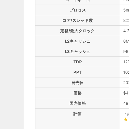
プロセス
5n
コア/スレッド数
8
定格/最大クロック
4.
L2キャッシュ
8
L3キャッシュ
96
TDP
12
PPT
16
発売日
2
価格
$4
国内価格
49
評価
・