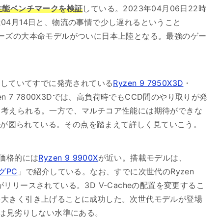
ーと性能ベンチマークを検証
している。2023年04月06日22時
04月14日と、物流の事情で少し遅れるということ
0X3Dシリーズの大本命モデルがついに日本上陸となる。最強のゲー
を採用していてすでに発売されている
Ryzen 9 7950X3D
・
n 7 7800X3Dでは、高負荷時でもCCD間のやり取りが発
と考えられる。一方で、マルチコア性能には期待ができな
別化が図られている。その点を踏まえて詳しく見ていこう。
あり価格的には
Ryzen 9 9900X
が近い。搭載モデルは、
グPC
」で紹介している。なお、すでに次世代のRyzen
）がリリースされている。3D V-Cacheの配置を変更するこ
を大きく引き上げることに成功した。次世代モデルが登場
ム性能は見劣りしない水準にある。