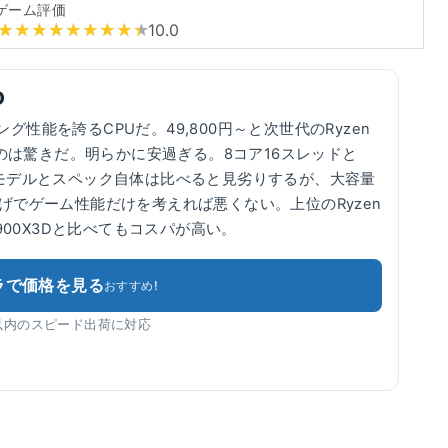
ゲーム評価
10.0
D
性能を誇るCPUだ。49,800円～と次世代のRyzen
じなのは驚きだ。明らかに安過ぎる。8コア16スレッドと
など競合モデルとスペック自体は比べると見劣りするが、大容量
げでゲーム性能だけを考えれば悪くない。上位のRyzen
 9 7900X3Dと比べてもコスパが高い。
ラで価格を見る
おすすめ!
以内のスピード出荷に対応