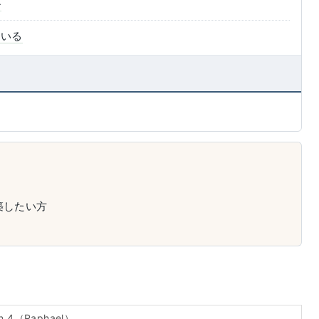
ル
ている
築したい方
n 4（Raphael）