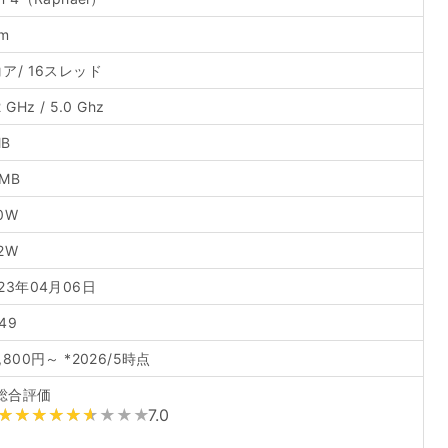
m
コア/ 16スレッド
2 GHz / 5.0 Ghz
MB
MB
0W
2W
023年04月06日
49
,800円～ *2026/5時点
総合評価
7.0