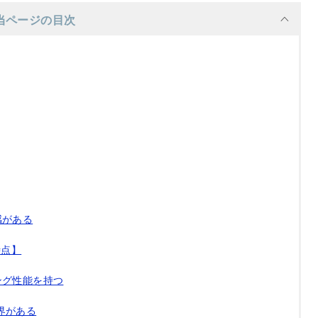
当ページの目次
安感がある
時点】
ミング性能を持つ
界がある